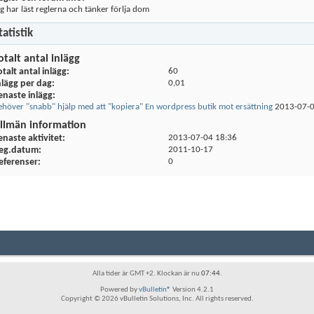
ag har läst reglerna och tänker förlja dom
tatistik
otalt antal inlägg
otalt antal inlägg
60
nlägg per dag
0,01
enaste inlägg
ehöver "snabb" hjälp med att "kopiera" En wordpress butik mot ersättning
2013-07-
llmän information
enaste aktivitet
2013-07-04
18:36
eg.datum
2011-10-17
eferenser
0
Alla tider är GMT +2. Klockan är nu
07:44
.
Powered by
vBulletin®
Version 4.2.1
Copyright © 2026 vBulletin Solutions, Inc. All rights reserved.