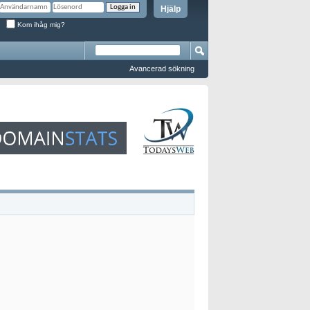
Hjälp
Kom ihåg mig?
Avancerad sökning