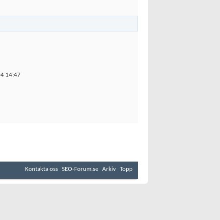
04
14:47
Kontakta oss
SEO-Forum.se
Arkiv
Topp