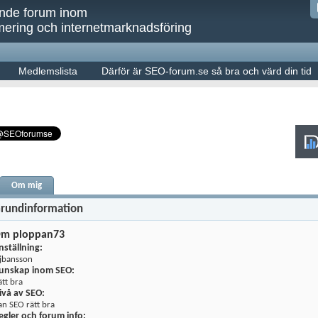
ande forum inom
ering och internetmarknadsföring
Medlemslista
Därför är SEO-forum.se så bra och värd din tid
Om mig
rundinformation
m ploppan73
nställning:
ajbansson
unskap inom SEO:
ätt bra
ivå av SEO:
an SEO rätt bra
egler och forum info: