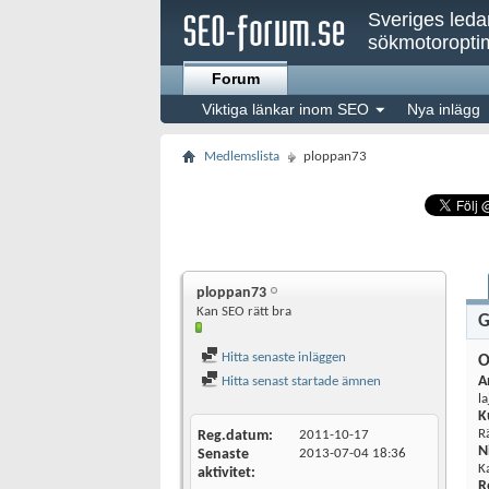
Sveriges led
sökmotoroptim
Forum
Viktiga länkar inom SEO
Nya inlägg
Medlemslista
ploppan73
ploppan73
Kan SEO rätt bra
G
Hitta senaste inläggen
O
A
Hitta senast startade ämnen
l
K
R
Reg.datum
2011-10-17
N
Senaste
2013-07-04
18:36
K
aktivitet
R