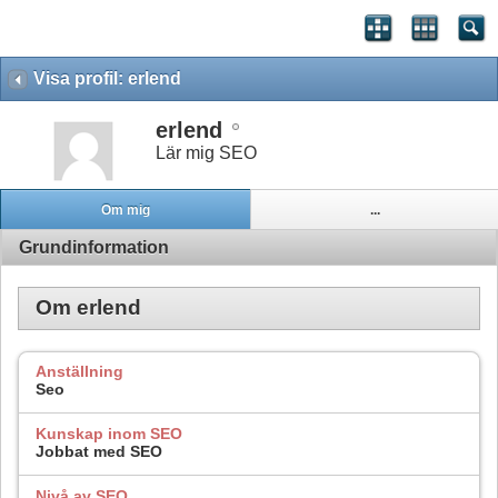
Visa profil: erlend
erlend
Lär mig SEO
Om mig
...
Grundinformation
Om erlend
Anställning
Seo
Kunskap inom SEO
Jobbat med SEO
Nivå av SEO