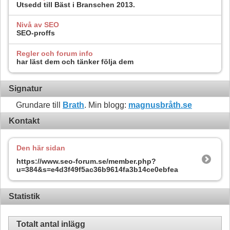
Utsedd till Bäst i Branschen 2013.
Nivå av SEO
SEO-proffs
Regler och forum info
har läst dem och tänker följa dem
Signatur
Grundare till
Brath
. Min blogg:
magnusbråth.se
Kontakt
Den här sidan
https://www.seo-forum.se/member.php?
u=384&s=e4d3f49f5ac36b9614fa3b14ce0ebfea
Statistik
Totalt antal inlägg