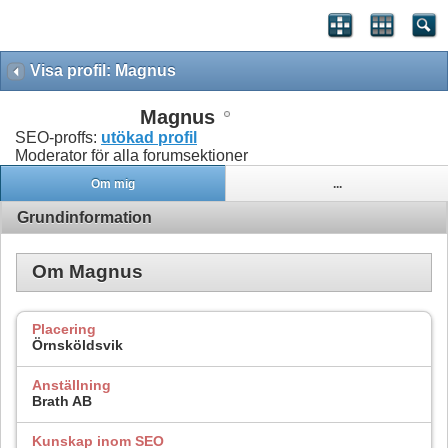
Visa profil: Magnus
Magnus
SEO-proffs:
utökad profil
Moderator för alla forumsektioner
Om mig
...
Grundinformation
Om Magnus
Placering
Örnsköldsvik
Anställning
Brath AB
Kunskap inom SEO