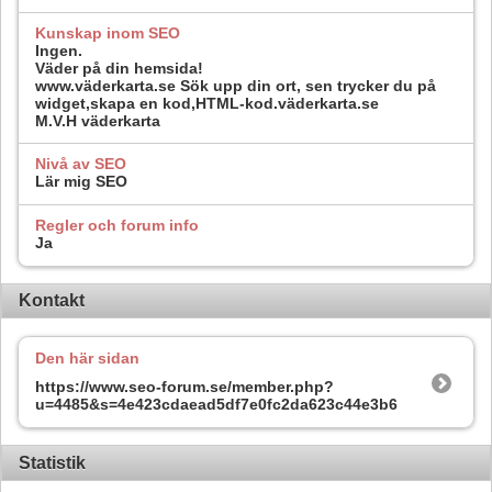
Kunskap inom SEO
Ingen.
Väder på din hemsida!
www.väderkarta.se Sök upp din ort, sen trycker du på
widget,skapa en kod,HTML-kod.väderkarta.se
M.V.H väderkarta
Nivå av SEO
Lär mig SEO
Regler och forum info
Ja
Kontakt
Den här sidan
https://www.seo-forum.se/member.php?
u=4485&s=4e423cdaead5df7e0fc2da623c44e3b6
Statistik