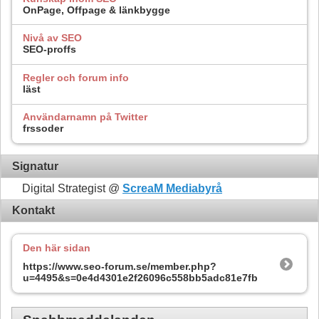
OnPage, Offpage & länkbygge
Nivå av SEO
SEO-proffs
Regler och forum info
läst
Användarnamn på Twitter
frssoder
Signatur
Digital Strategist @
ScreaM Mediabyrå
Kontakt
Den här sidan
https://www.seo-forum.se/member.php?
u=4495&s=0e4d4301e2f26096c558bb5adc81e7fb