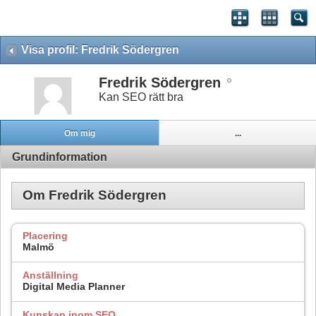
Visa profil: Fredrik Södergren
Fredrik Södergren
Kan SEO rätt bra
Om mig
...
Grundinformation
Om Fredrik Södergren
Placering
Malmö
Anställning
Digital Media Planner
Kunskap inom SEO