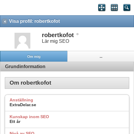
Visa profil: robertkofot
robertkofot
Lär mig SEO
Om mig
...
Grundinformation
Om robertkofot
Anställning
ExtraDelar.se
Kunskap inom SEO
Ett år
Nivå av SEO