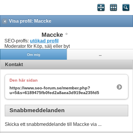
Visa profil: Maccke
Maccke
SEO-proffs:
utökad profil
Moderator för Köp, sälj eller byt
Om mig
...
Kontakt
Den här sidan
https://www.seo-forum.se/member.php?
u=5&s=6189475fb0fed2a8aea3d919ea235fd5
Snabbmeddelanden
Skicka ett snabbmeddelande till Maccke via ...