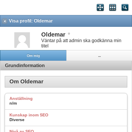
Visa profil: Oldemar
Oldemar
Väntar på att admin ska godkänna min
titel
Om mig
...
Grundinformation
Om Oldemar
Anställning
n/m
Kunskap inom SEO
Diverse
Nivå av SEO