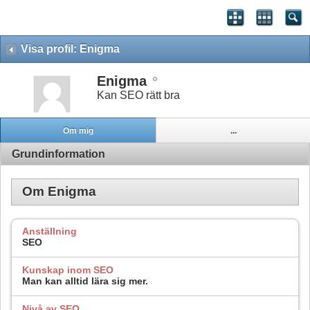
Visa profil: Enigma
Enigma
Kan SEO rätt bra
Om mig
...
Grundinformation
Om Enigma
Anställning
SEO
Kunskap inom SEO
Man kan alltid lära sig mer.
Nivå av SEO