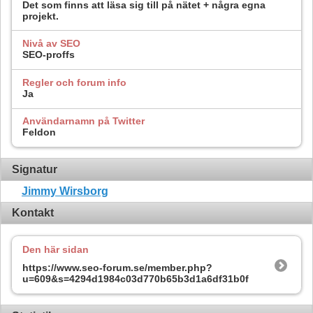
Det som finns att läsa sig till på nätet + några egna
projekt.
Nivå av SEO
SEO-proffs
Regler och forum info
Ja
Användarnamn på Twitter
Feldon
Signatur
Jimmy Wirsborg
Kontakt
Den här sidan
https://www.seo-forum.se/member.php?
u=609&s=4294d1984c03d770b65b3d1a6df31b0f