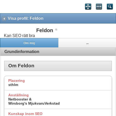
Visa profil: Feldon
Feldon
Kan SEO rätt bra
Om mig
...
Grundinformation
Om Feldon
Placering
sthlm
Anställning
Netbooster &
Wirsborg's MjukvaruVerkstad
Kunskap inom SEO