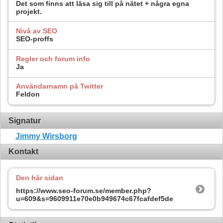
Det som finns att läsa sig till på nätet + några egna
projekt.
Nivå av SEO
SEO-proffs
Regler och forum info
Ja
Användarnamn på Twitter
Feldon
Signatur
Jimmy Wirsborg
Kontakt
Den här sidan
https://www.seo-forum.se/member.php?
u=609&s=9609911e70e0b949674c67fcafdef5de