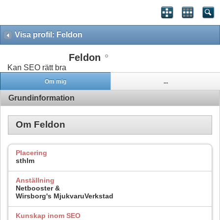
Visa profil: Feldon
Feldon
Kan SEO rätt bra
Om mig
...
Grundinformation
Om Feldon
Placering
sthlm
Anställning
Netbooster &
Wirsborg's MjukvaruVerkstad
Kunskap inom SEO