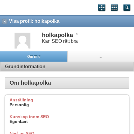
Visa profil: holkapolka
holkapolka
Kan SEO rätt bra
Om mig
...
Grundinformation
Om holkapolka
Anställning
Personlig
Kunskap inom SEO
Egenlært
Nivå av SEO