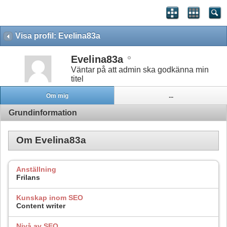
Visa profil: Evelina83a
Evelina83a
Väntar på att admin ska godkänna min
titel
Om mig
...
Grundinformation
Om Evelina83a
Anställning
Frilans
Kunskap inom SEO
Content writer
Nivå av SEO