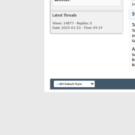
aktivitet
ja
S
Latest Threads
Views: 14877 - Replies: 0
T
Date: 2025-01-23 - Time: 09:19
T
I
S
A
S
R
R