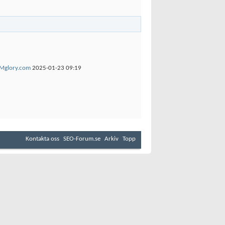
 IMglory.com
2025-01-23
09:19
Kontakta oss
SEO-Forum.se
Arkiv
Topp