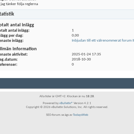
 jag tänker följa reglerna
tatistik
otalt antal inlägg
otalt antal inlägg
1
nlägg per dag
0,00
enaste inlägg
Inbjudan till ett välrenommerat forum
llmän information
enaste aktivitet
2025-01-24
17:35
eg.datum
2018-10-30
eferenser
0
Alla tider är GMT +2. Klockan är nu
18:28
.
Powered by
vBulletin®
Version 4.2.1
Copyright © 2026 vBulletin Solutions, Inc. All rights reserved.
SEO-forum.se ägs av
TodaysWeb