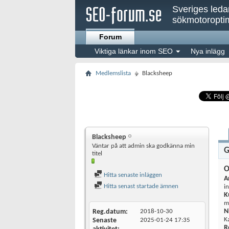
Sveriges led
sökmotoroptim
Forum
Viktiga länkar inom SEO
Nya inlägg
Medlemslista
Blacksheep
Blacksheep
Väntar på att admin ska godkänna min
G
titel
O
Hitta senaste inläggen
A
Hitta senast startade ämnen
i
K
m
N
Reg.datum
2018-10-30
K
Senaste
2025-01-24
17:35
R