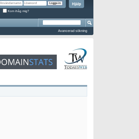
Hjälp
Kom ihåg mig?
Avancerad sökning