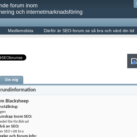
ande forum inom
ering och internetmarknadsföring
Medlemslista
Därför är SEO-forum.se så bra och värd din tid
Om mig
rundinformation
m Blacksheep
nställning:
ngen
unskap inom SEO:
edel lite föråldrad
ivå av SEO:
an SEO rätt bra
egler och forum info: