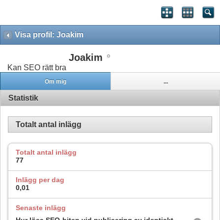
Visa profil: Joakim
Joakim
Kan SEO rätt bra
Om mig
...
Statistik
Totalt antal inlägg
Totalt antal inlägg
77
Inlägg per dag
0,01
Senaste inlägg