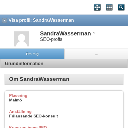
Visa profil: SandraWasserman
SandraWasserman
SEO-proffs
Om mig
...
Grundinformation
Om SandraWasserman
Placering
Malmö
Anställning
Frilansande SEO-konsult
Kunskap inom SEO