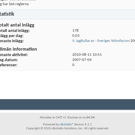
g har läst reglerna
tatistik
otalt antal inlägg
otalt antal inlägg
178
nlägg per dag
0,03
enaste inlägg
S: JagRullar.se - Sveriges Volvoforum
20
llmän information
enaste aktivitet
2010-08-11
10:51
eg.datum
2007-07-04
eferenser
0
Alla tider är GMT +2. Klockan är nu
04:34
.
Powered by
vBulletin®
Version 4.2.1
Copyright © 2026 vBulletin Solutions, Inc. All rights reserved.