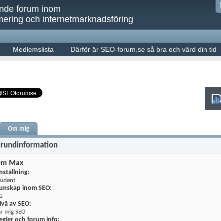
ande forum inom
ering och internetmarknadsföring
Medlemslista
Därför är SEO-forum.se så bra och värd din tid
Om mig
rundinformation
m Max
nställning:
tudent
unskap inom SEO:
G
ivå av SEO:
är mig SEO
egler och forum info: