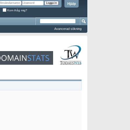
Hjälp
Kom ihåg mig?
Avancerad sökning