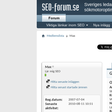
Sveriges led
sökmotoroptim
Forum
Viktiga länkar inom SEO
Nya inlägg
Medlemslista
Max
Max
Lär mig SEO
G
Hitta senaste inläggen
O
A
Hitta senast startade ämnen
S
K
V
Reg.datum
2007-07-04
N
Senaste
2010-08-11
10:51
L
aktivitet
R