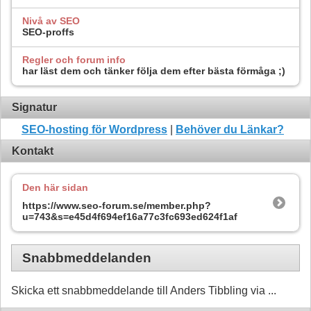
Nivå av SEO
SEO-proffs
Regler och forum info
har läst dem och tänker följa dem efter bästa förmåga ;)
Signatur
SEO-hosting för Wordpress
|
Behöver du Länkar?
Kontakt
Den här sidan
https://www.seo-forum.se/member.php?
u=743&s=e45d4f694ef16a77c3fc693ed624f1af
Snabbmeddelanden
Skicka ett snabbmeddelande till Anders Tibbling via ...