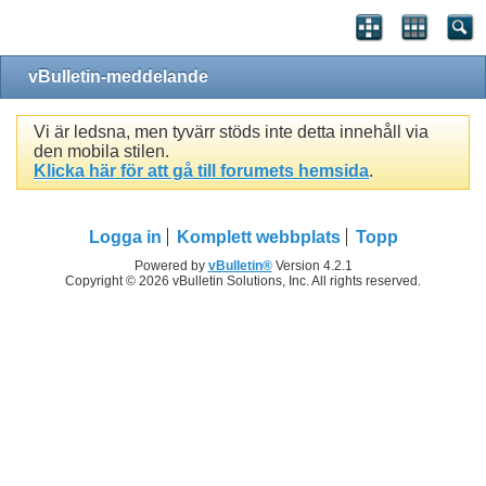
vBulletin-meddelande
Vi är ledsna, men tyvärr stöds inte detta innehåll via
den mobila stilen.
Klicka här för att gå till forumets hemsida
.
Logga in
Komplett webbplats
Topp
Powered by
vBulletin®
Version 4.2.1
Copyright © 2026 vBulletin Solutions, Inc. All rights reserved.