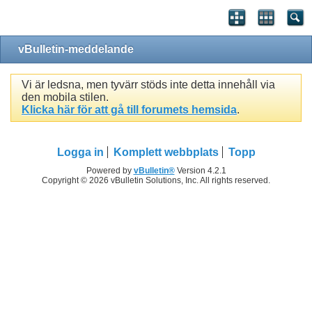
vBulletin-meddelande
Vi är ledsna, men tyvärr stöds inte detta innehåll via
den mobila stilen.
Klicka här för att gå till forumets hemsida
.
Logga in
Komplett webbplats
Topp
Powered by
vBulletin®
Version 4.2.1
Copyright © 2026 vBulletin Solutions, Inc. All rights reserved.