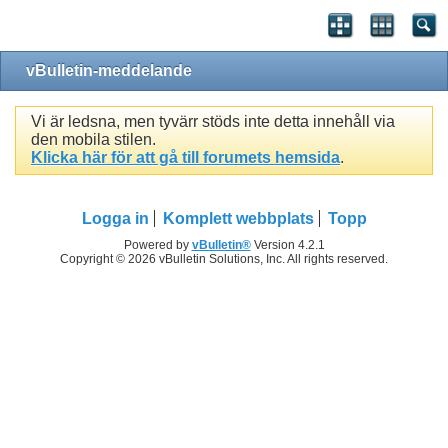
vBulletin-meddelande
Vi är ledsna, men tyvärr stöds inte detta innehåll via
den mobila stilen.
Klicka här för att gå till forumets hemsida
.
Logga in
Komplett webbplats
Topp
Powered by
vBulletin®
Version 4.2.1
Copyright © 2026 vBulletin Solutions, Inc. All rights reserved.