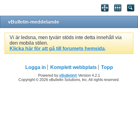
vBulletin-meddelande
Vi är ledsna, men tyvärr stöds inte detta innehåll via
den mobila stilen.
Klicka här för att gå till forumets hemsida
.
Logga in
Komplett webbplats
Topp
Powered by
vBulletin®
Version 4.2.1
Copyright © 2026 vBulletin Solutions, Inc. All rights reserved.