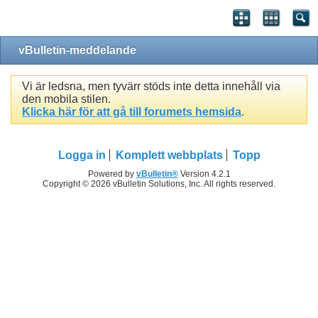
vBulletin-meddelande
Vi är ledsna, men tyvärr stöds inte detta innehåll via
den mobila stilen.
Klicka här för att gå till forumets hemsida
.
Logga in
Komplett webbplats
Topp
Powered by
vBulletin®
Version 4.2.1
Copyright © 2026 vBulletin Solutions, Inc. All rights reserved.