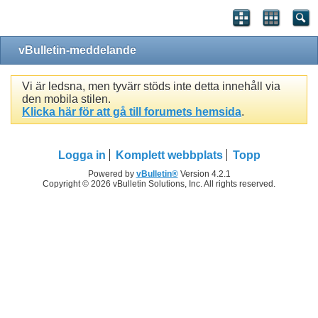
vBulletin-meddelande
Vi är ledsna, men tyvärr stöds inte detta innehåll via
den mobila stilen.
Klicka här för att gå till forumets hemsida
.
Logga in
Komplett webbplats
Topp
Powered by
vBulletin®
Version 4.2.1
Copyright © 2026 vBulletin Solutions, Inc. All rights reserved.