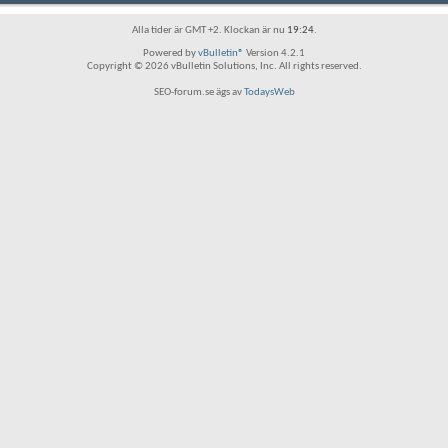
Alla tider är GMT +2. Klockan är nu
19:24
.
Powered by
vBulletin®
Version 4.2.1
Copyright © 2026 vBulletin Solutions, Inc. All rights reserved.
SEO-forum.se ägs av
TodaysWeb