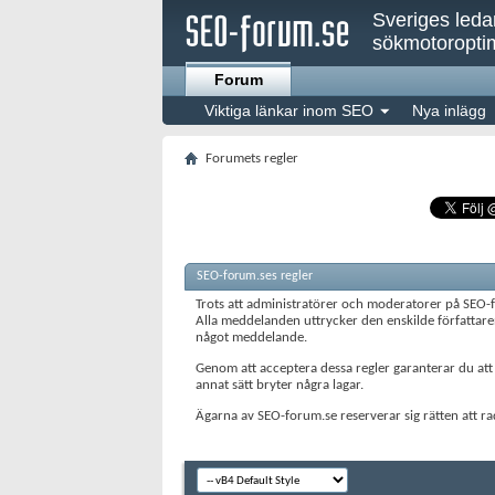
Sveriges led
sökmotoroptim
Forum
Viktiga länkar inom SEO
Nya inlägg
Forumets regler
SEO-forum.ses regler
Trots att administratörer och moderatorer på SEO-
Alla meddelanden uttrycker den enskilde författarens
något meddelande.
Genom att acceptera dessa regler garanterar du att
annat sätt bryter några lagar.
Ägarna av SEO-forum.se reserverar sig rätten att rad