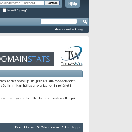
Hjälp
Kom ihåg mig?
Avancerad sökning
en är det omöjligt att granska alla meddelanden.
Bulletin) kan hållas ansvariga för innehållet i
ade, uttrycker hat eller hot mot andra, eller på
Kontakta oss
SEO-Forum.se
Arkiv
Topp