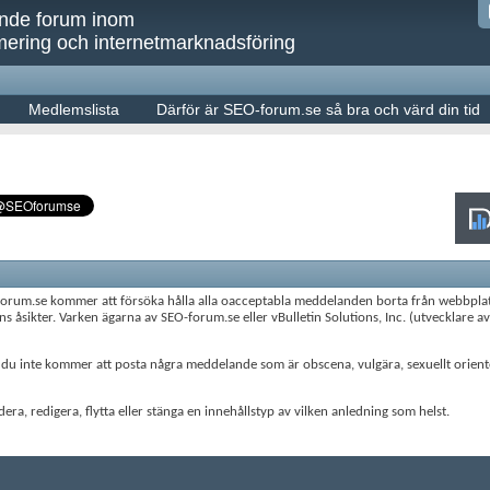
ande forum inom
ering och internetmarknadsföring
Medlemslista
Därför är SEO-forum.se så bra och värd din tid
forum.se kommer att försöka hålla alla oacceptabla meddelanden borta från webbplats
 åsikter. Varken ägarna av SEO-forum.se eller vBulletin Solutions, Inc. (utvecklare av v
 du inte kommer att posta några meddelande som är obscena, vulgära, sexuellt orienter
era, redigera, flytta eller stänga en innehållstyp av vilken anledning som helst.