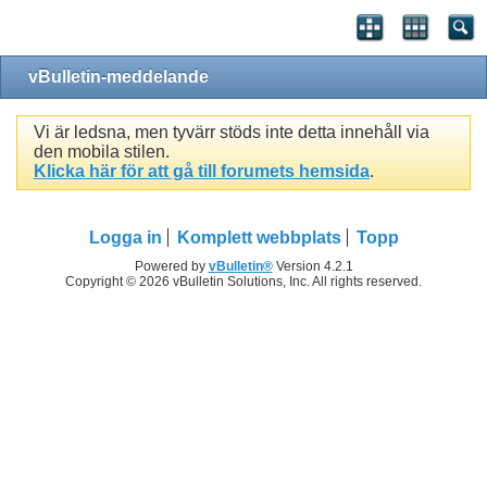
vBulletin-meddelande
Vi är ledsna, men tyvärr stöds inte detta innehåll via
den mobila stilen.
Klicka här för att gå till forumets hemsida
.
Logga in
Komplett webbplats
Topp
Powered by
vBulletin®
Version 4.2.1
Copyright © 2026 vBulletin Solutions, Inc. All rights reserved.