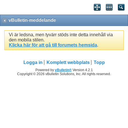
vBulletin-meddelande
Vi är ledsna, men tyvärr stöds inte detta innehåll via
den mobila stilen.
Klicka här för att gå till forumets hemsida
.
Logga in
Komplett webbplats
Topp
Powered by
vBulletin®
Version 4.2.1
Copyright © 2026 vBulletin Solutions, Inc. All rights reserved.