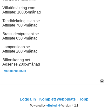
Villaförsäkring.com
Affiliate: 1000;-/månad
Tandblekninglistan.se
Affiliate 700;-/månad
Brastudentpresent.se
Affiliate 650:-/månad
Lamporsidan.se
Affiliate 200;-/månad
Bilforskaring.net
Adsense 200;-/månad
Maltejansson.se
Logga in
Komplett webbplats
Topp
Powered by
vBulletin®
Version 4.2.1