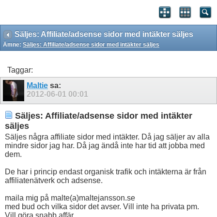
Säljes: Affiliate/adsense sidor med intäkter säljes
Ämne:
Säljes: Affiliate/adsense sidor med intäkter säljes
Taggar:
Maltie
sa:
2012-06-01
00:01
Säljes: Affiliate/adsense sidor med intäkter
säljes
Säljes några affiliate sidor med intäkter. Då jag säljer av alla
mindre sidor jag har. Då jag ändå inte har tid att jobba med
dem.
De har i princip endast organisk trafik och intäkterna är från
affiliatenätverk och adsense.
maila mig på malte(a)maltejansson.se
med bud och vilka sidor det avser. Vill inte ha privata pm.
Vill göra snabb affär.