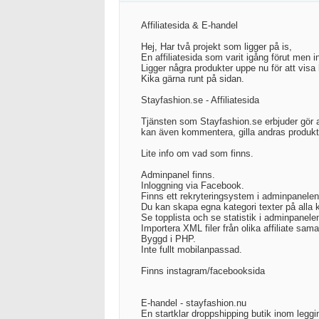
Affiliatesida & E-handel
Hej, Har två projekt som ligger på is,
En affiliatesida som varit igång förut men i
Ligger några produkter uppe nu för att visa 
Kika gärna runt på sidan.
Stayfashion.se - Affiliatesida
Tjänsten som Stayfashion.se erbjuder gör a
kan även kommentera, gilla andras produkte
Lite info om vad som finns.
Adminpanel finns.
Inloggning via Facebook.
Finns ett rekryteringsystem i adminpanelen
Du kan skapa egna kategori texter på alla 
Se topplista och se statistik i adminpanele
Importera XML filer från olika affiliate sam
Byggd i PHP.
Inte fullt mobilanpassad.
Finns instagram/facebooksida
E-handel - stayfashion.nu
En startklar droppshipping butik inom leggi