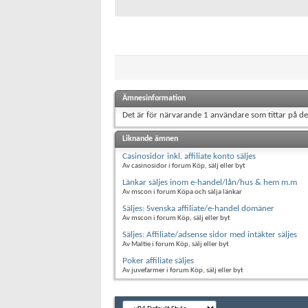
Ämnesinformation
Det är för närvarande 1 användare som tittar på d
Liknande ämnen
Casinosidor inkl. affiliate konto säljes
Av casinosidor i forum Köp, sälj eller byt
Länkar säljes inom e-handel/lån/hus & hem m.m
Av mscon i forum Köpa och sälja länkar
Säljes: Svenska affiliate/e-handel domäner
Av mscon i forum Köp, sälj eller byt
Säljes: Affiliate/adsense sidor med intäkter säljes
Av Maltie i forum Köp, sälj eller byt
Poker affiliate säljes
Av juvefarmer i forum Köp, sälj eller byt