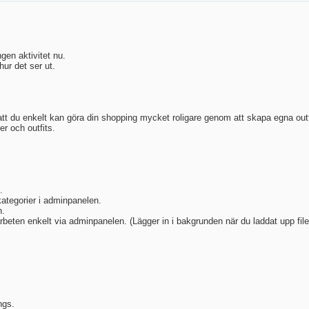
ngen aktivitet nu.
hur det ser ut.
tt du enkelt kan göra din shopping mycket roligare genom att skapa egna outf
r och outfits.
.
kategorier i adminpanelen.
n.
arbeten enkelt via adminpanelen. (Lägger in i bakgrunden när du laddat upp file
ngs.