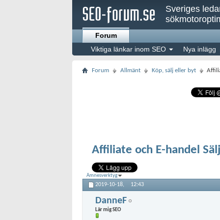
Sveriges led
sökmotoroptim
Forum
Viktiga länkar inom SEO
Nya inlägg
Forum
Allmänt
Köp, sälj eller byt
Affil
Affiliate och E-handel Säl
Ämnesverktyg
2019-10-18,
12:43
DanneF
Lär mig SEO