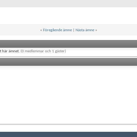
«
Föregående ämne
|
Nästa ämne
»
et här ämnet.
(0 medlemmar och 1 gäster)