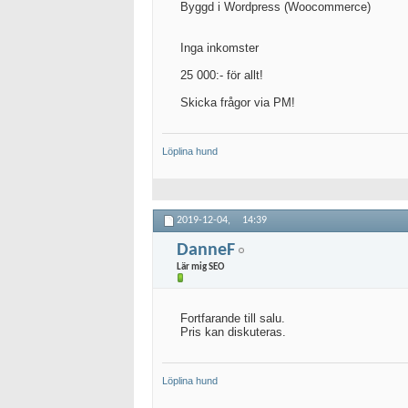
Byggd i Wordpress (Woocommerce)
Inga inkomster
25 000:- för allt!
Skicka frågor via PM!
Löplina hund
2019-12-04,
14:39
DanneF
Lär mig SEO
Fortfarande till salu.
Pris kan diskuteras.
Löplina hund