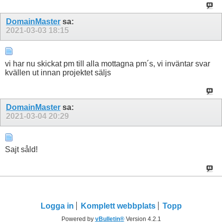
DomainMaster
sa:
2021-03-03
18:15
vi har nu skickat pm till alla mottagna pm´s, vi inväntar svar
kvällen ut innan projektet säljs
DomainMaster
sa:
2021-03-04
20:29
Sajt såld!
Logga in
Komplett webbplats
Topp
Powered by
vBulletin®
Version 4.2.1