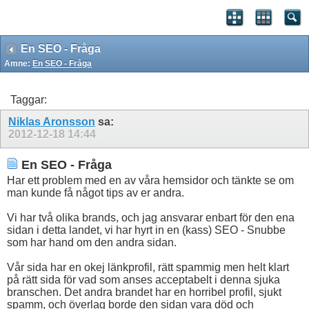
En SEO - Fråga
Ämne:
En SEO - Fråga
Taggar:
Niklas Aronsson
sa:
2012-12-18
14:44
En SEO - Fråga
Har ett problem med en av våra hemsidor och tänkte se om
man kunde få något tips av er andra.
Vi har två olika brands, och jag ansvarar enbart för den ena
sidan i detta landet, vi har hyrt in en (kass) SEO - Snubbe
som har hand om den andra sidan.
Vår sida har en okej länkprofil, rätt spammig men helt klart
på rätt sida för vad som anses acceptabelt i denna sjuka
branschen. Det andra brandet har en horribel profil, sjukt
spamm, och överlag borde den sidan vara död och