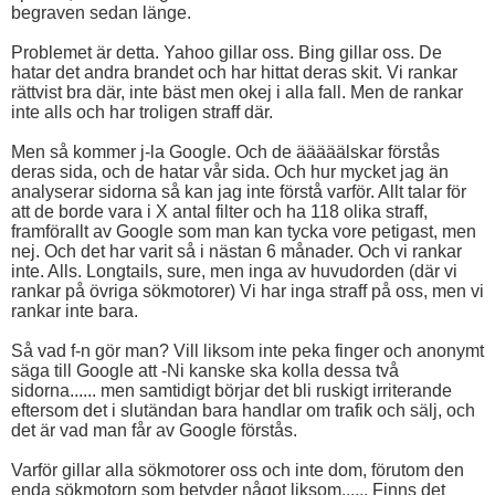
begraven sedan länge.
Problemet är detta. Yahoo gillar oss. Bing gillar oss. De
hatar det andra brandet och har hittat deras skit. Vi rankar
rättvist bra där, inte bäst men okej i alla fall. Men de rankar
inte alls och har troligen straff där.
Men så kommer j-la Google. Och de ääääälskar förstås
deras sida, och de hatar vår sida. Och hur mycket jag än
analyserar sidorna så kan jag inte förstå varför. Allt talar för
att de borde vara i X antal filter och ha 118 olika straff,
framförallt av Google som man kan tycka vore petigast, men
nej. Och det har varit så i nästan 6 månader. Och vi rankar
inte. Alls. Longtails, sure, men inga av huvudorden (där vi
rankar på övriga sökmotorer) Vi har inga straff på oss, men vi
rankar inte bara.
Så vad f-n gör man? Vill liksom inte peka finger och anonymt
säga till Google att -Ni kanske ska kolla dessa två
sidorna...... men samtidigt börjar det bli ruskigt irriterande
eftersom det i slutändan bara handlar om trafik och sälj, och
det är vad man får av Google förstås.
Varför gillar alla sökmotorer oss och inte dom, förutom den
enda sökmotorn som betyder något liksom...... Finns det