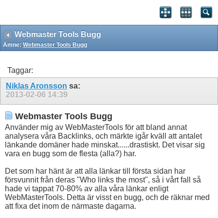
Webmaster Tools Bugg
Ämne:
Webmaster Tools Bugg
Taggar:
Niklas Aronsson
sa:
2013-02-06
14:39
Webmaster Tools Bugg
Använder mig av WebMasterTools för att bland annat
analysera våra Backlinks, och märkte igår kväll att antalet
länkande domäner hade minskat......drastiskt. Det visar sig
vara en bugg som de flesta (alla?) har.
Det som har hänt är att alla länkar till första sidan har
försvunnit från deras "Who links the most", så i vårt fall så
hade vi tappat 70-80% av alla våra länkar enligt
WebMasterTools. Detta är visst en bugg, och de räknar med
att fixa det inom de närmaste dagarna.