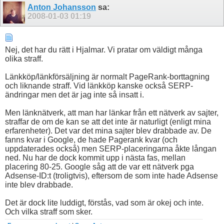
Anton Johansson
sa:
2008-01-03
01:19
Nej, det har du rätt i Hjalmar. Vi pratar om väldigt många
olika straff.
Länkköp/länkförsäljning är normalt PageRank-borttagning
och liknande straff. Vid länkköp kanske också SERP-
ändringar men det är jag inte så insatt i.
Men länknätverk, att man har länkar från ett nätverk av sajter,
straffar de om de kan se att det inte är naturligt (enligt mina
erfarenheter). Det var det mina sajter blev drabbade av. De
fanns kvar i Google, de hade Pagerank kvar (och
uppdaterades också) men SERP-placeringarna åkte långan
ned. Nu har de dock kommit upp i nästa fas, mellan
placering 80-25. Google såg att de var ett nätverk pga
Adsense-ID:t (troligtvis), eftersom de som inte hade Adsense
inte blev drabbade.
Det är dock lite luddigt, förstås, vad som är okej och inte.
Och vilka straff som sker.