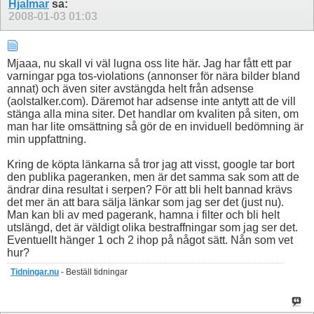
Hjalmar
sa:
2008-01-03
01:03
Mjaaa, nu skall vi väl lugna oss lite här. Jag har fått ett par
varningar pga tos-violations (annonser för nära bilder bland
annat) och även siter avstängda helt från adsense
(aolstalker.com). Däremot har adsense inte antytt att de vill
stänga alla mina siter. Det handlar om kvaliten på siten, om
man har lite omsättning så gör de en inviduell bedömning är
min uppfattning.
Kring de köpta länkarna så tror jag att visst, google tar bort
den publika pageranken, men är det samma sak som att de
ändrar dina resultat i serpen? För att bli helt bannad krävs
det mer än att bara sälja länkar som jag ser det (just nu).
Man kan bli av med pagerank, hamna i filter och bli helt
utslängd, det är väldigt olika bestraffningar som jag ser det.
Eventuellt hänger 1 och 2 ihop på något sätt. Nån som vet
hur?
Tidningar.nu
- Beställ tidningar