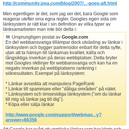
http://community.izea.com/blog/2007/...-goes-aft.html
Men egentligen är det, som jag ser det, bara Google som
reagerar utefter sina egna regler. Googles egen sida om
länksystem är rätt klar i sin definition av vilka typer av
länksamarbeten man inte bör delta i:
Ursprungligen postat av
Google.com
En del webbansvariga tillämpar dock utväxling av länkar i
länksystem och bygger partnersidor enbart för detta syfte,
utan att ta hänsyn till länkarnas kvalitet, källa och
långsiktiga inverkan på deras webbplatser. Detta bryter
mot Googles riktlinjer för webbansvariga och kan ha en
negativ inverkan på webbplatsens rankning i
sökresultaten. Exempel på länksystem:
* Länkar avsedda att manipulera PageRank
* Länkar till spammare eller "dåliga områden" på nätet.
* Länksystem och ömsesidiga länksystem ("om du länkar
till mig så länkar jag till dig").
* Köpa eller sälja länkar
http://www.google.com/support/webmas...y?
answer=66356