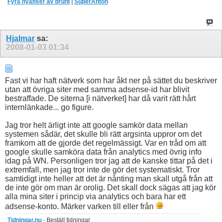
Fyra nyanser av brunt
|
SuperAnton
Hjalmar
sa:
2008-01-03
01:34
Fast vi har haft nätverk som har åkt ner på sättet du beskriver
utan att övriga siter med samma adsense-id har blivit
bestraffade. De siterna [i nätverket] har då varit rätt hårt
internlänkade... go figure.
Jag tror helt ärligt inte att google samkör data mellan
systemen sådär, det skulle bli rätt argsinta uppror om det
framkom att de gjorde det regelmässigt. Var en tråd om att
google skulle samköra data från analytics med övrig info
idag på WN. Personligen tror jag att de kanske tittar på det i
extremfall, men jag tror inte de gör det systematiskt. Tror
samtidigt inte heller att det är nånting man skall utgå från att
de inte gör om man är orolig. Det skall dock sägas att jag kör
alla mina siter i princip via analytics och bara har ett
adsense-konto. Märker varken till eller från
Tidningar.nu
- Beställ tidningar