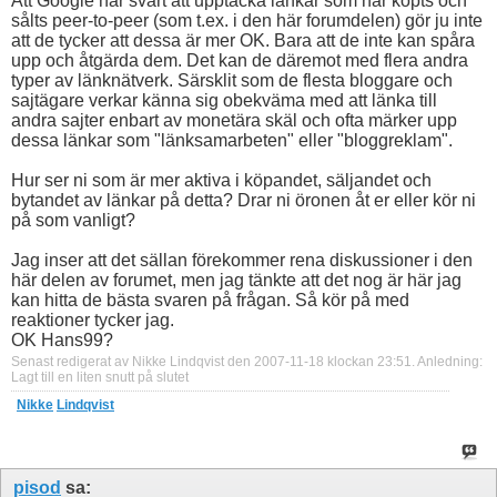
Att Google har svårt att upptäcka länkar som har köpts och
sålts peer-to-peer (som t.ex. i den här forumdelen) gör ju inte
att de tycker att dessa är mer OK. Bara att de inte kan spåra
upp och åtgärda dem. Det kan de däremot med flera andra
typer av länknätverk. Särsklit som de flesta bloggare och
sajtägare verkar känna sig obekväma med att länka till
andra sajter enbart av monetära skäl och ofta märker upp
dessa länkar som "länksamarbeten" eller "bloggreklam".
Hur ser ni som är mer aktiva i köpandet, säljandet och
bytandet av länkar på detta? Drar ni öronen åt er eller kör ni
på som vanligt?
Jag inser att det sällan förekommer rena diskussioner i den
här delen av forumet, men jag tänkte att det nog är här jag
kan hitta de bästa svaren på frågan. Så kör på med
reaktioner tycker jag.
OK Hans99?
Senast redigerat av Nikke Lindqvist den 2007-11-18 klockan
23:51
.
Anledning:
Lagt till en liten snutt på slutet
Nikke
Lindqvist
pisod
sa: