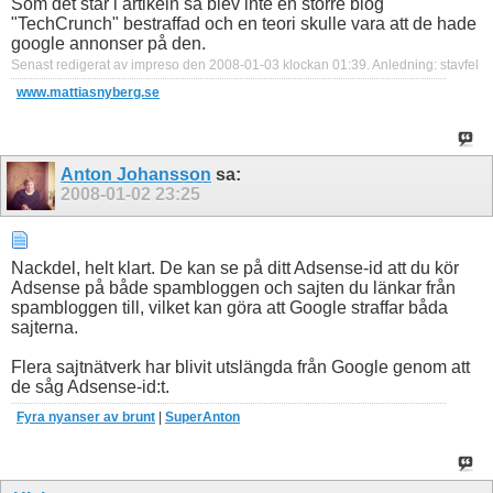
Som det står i artikeln så blev inte en större blog
"TechCrunch" bestraffad och en teori skulle vara att de hade
google annonser på den.
Senast redigerat av impreso den 2008-01-03 klockan
01:39
.
Anledning:
stavfel
www.mattiasnyberg.se
Anton Johansson
sa:
2008-01-02
23:25
Nackdel, helt klart. De kan se på ditt Adsense-id att du kör
Adsense på både spambloggen och sajten du länkar från
spambloggen till, vilket kan göra att Google straffar båda
sajterna.
Flera sajtnätverk har blivit utslängda från Google genom att
de såg Adsense-id:t.
Fyra nyanser av brunt
|
SuperAnton