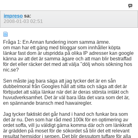
impreso
sa:
2008-01-03
02:51
Fråga 1: En Annan fundering inom samma ämne.
om man har ett gäng med bloggar som innhåller köpta
länkar fast dom är utspridda på olika IP adresser kan google
känna av att det är samma ägare och att man blir bestraffad
för det eller räcker det med att välja "dölj whois sökning hos
nic.se?
Sen måste jag bara säga att jag tycker det är en sån
dubbelmoral från Googles håll att sitta och säga att det är
förbjudet att sälja länkar när det är deras största intäkt och
huvudverksamhet. Det är väl bara låta det vara som det är,
en spännande bransch med hawairegler.
Jag tycker faktiskt det går hand i hand och funkar bra som
det är nu. Den som har råd med 100k för en optimering av
ordet soffa, vill ju väldigt gärna komma där och om länkkraft
är grädden på moset för de sökordet så blir det ett relevant
resultat hemsidor i serpen. Det blir dessutom tuffare för alla