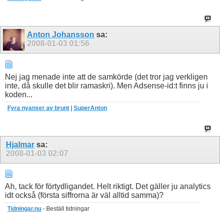
Anton Johansson
sa:
2008-01-03
01:56
Nej jag menade inte att de samkörde (det tror jag verkligen
inte, då skulle det blir ramaskri). Men Adsense-id:t finns ju i
koden...
Fyra nyanser av brunt
|
SuperAnton
Hjalmar
sa:
2008-01-03
02:07
Ah, tack för förtydligandet. Helt riktigt. Det gäller ju analytics
idt också (första siffrorna är väl alltid samma)?
Tidningar.nu
- Beställ tidningar