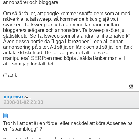
annonsörer och bloggare.
Om så är fallet, att google kommer straffa dem som är med i
nätverk a la tailsweep, så kommer de bita sig själva i
svansen. Tailsweep är ju bara en mellanhand mellan
bloggare/siteägare och annonsörer. Tailsweep sköter ju
statistik etc. Se Tailsweep som alla andra "affiliatenätverk".
Även dessa borde då "ligga i farozonen", och all annan
annonsering på siter. Att sälja en länk och att sälja "en länk"
är faktiskt skillnad. Det är väl just det att "försöka
manipulera" SERP:en med köpta / sålda länkar man vill
åt....som jag förstått det.
/Patrik
impreso
sa:
2008-01-02
23:03
Tror Ni att det är en fördel eller nackdel att köra Adsense på
en "spamblogg" ?