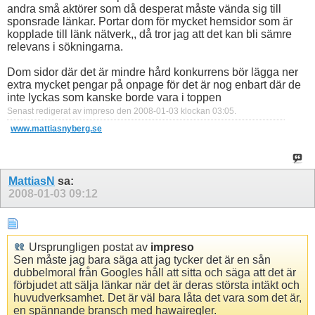
andra små aktörer som då desperat måste vända sig till
sponsrade länkar. Portar dom för mycket hemsidor som är
kopplade till länk nätverk,, då tror jag att det kan bli sämre
relevans i sökningarna.
Dom sidor där det är mindre hård konkurrens bör lägga ner
extra mycket pengar på onpage för det är nog enbart där de
inte lyckas som kanske borde vara i toppen
Senast redigerat av impreso den 2008-01-03 klockan
03:05
.
www.mattiasnyberg.se
MattiasN
sa:
2008-01-03
09:12
Ursprungligen postat av
impreso
Sen måste jag bara säga att jag tycker det är en sån
dubbelmoral från Googles håll att sitta och säga att det är
förbjudet att sälja länkar när det är deras största intäkt och
huvudverksamhet. Det är väl bara låta det vara som det är,
en spännande bransch med hawairegler.