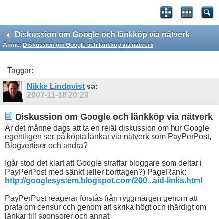
Diskussion om Google och länkköp via nätverk
Ämne:
Diskussion om Google och länkköp via nätverk
Taggar:
Nikke Lindqvist
sa:
2007-11-18
20:29
Diskussion om Google och länkköp via nätverk
Är det månne dags att ta en rejäl diskussion om hur Google
egentligen ser på köpta länkar via nätverk som PayPerPost,
Blogvertiser och andra?
Igår stod det klart att Google straffar bloggare som deltar i
PayPerPost med sänkt (eller borttagen?) PageRank:
http://googlesystem.blogspot.com/200...aid-links.html
PayPerPost reagerar förstås från ryggmärgen genom att
prata om censur och genom att skrika högt och ihärdigt om
länkar till sponsorer och annat: