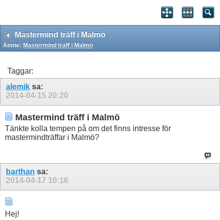
Mastermind träff i Malmö
Ämne:
Mastermind träff i Malmö
Taggar:
alemik
sa:
2014-04-15
20:20
Mastermind träff i Malmö
Tänkte kolla tempen på om det finns intresse för
mastermindträffar i Malmö?
barthan
sa:
2014-04-17
10:16
Hej!