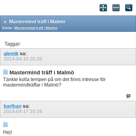
Mastermind träff i Malmö
Ämne:
Mastermind träff i Malmö
Taggar:
alemik
sa:
2014-04-15
20:20
Mastermind träff i Malmö
Tänkte kolla tempen på om det finns intresse för
mastermindträffar i Malmö?
barthan
sa:
2014-04-17
10:16
Hej!