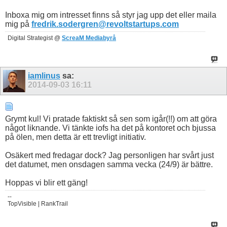
Inboxa mig om intresset finns så styr jag upp det eller maila
mig på
fredrik.sodergren@revoltstartups.com
Digital Strategist @
ScreaM Mediabyrå
iamlinus
sa:
2014-09-03
16:11
Grymt kul! Vi pratade faktiskt så sen som igår(!!) om att göra
något liknande. Vi tänkte iofs ha det på kontoret och bjussa
på ölen, men detta är ett trevligt initiativ.
Osäkert med fredagar dock? Jag personligen har svårt just
det datumet, men onsdagen samma vecka (24/9) är bättre.
Hoppas vi blir ett gäng!
--
TopVisible | RankTrail