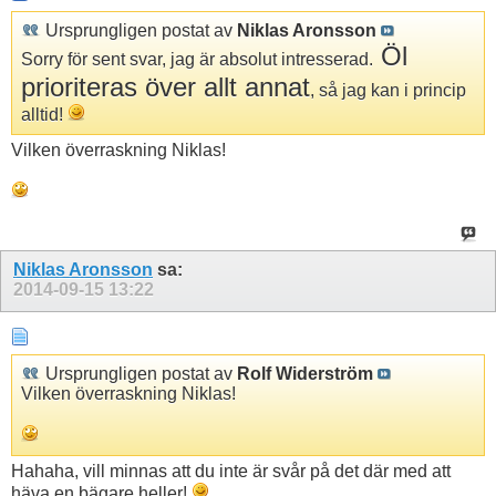
Ursprungligen postat av
Niklas Aronsson
Öl
Sorry för sent svar, jag är absolut intresserad.
prioriteras över allt annat
, så jag kan i princip
alltid!
Vilken överraskning Niklas!
Niklas Aronsson
sa:
2014-09-15
13:22
Ursprungligen postat av
Rolf Widerström
Vilken överraskning Niklas!
Hahaha, vill minnas att du inte är svår på det där med att
häva en bägare heller!