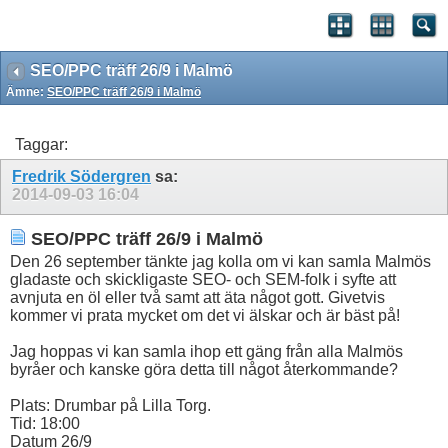
SEO/PPC träff 26/9 i Malmö
Ämne:
SEO/PPC träff 26/9 i Malmö
Taggar:
Fredrik Södergren
sa:
2014-09-03
16:04
SEO/PPC träff 26/9 i Malmö
Den 26 september tänkte jag kolla om vi kan samla Malmös
gladaste och skickligaste SEO- och SEM-folk i syfte att
avnjuta en öl eller två samt att äta något gott. Givetvis
kommer vi prata mycket om det vi älskar och är bäst på!
Jag hoppas vi kan samla ihop ett gäng från alla Malmös
byråer och kanske göra detta till något återkommande?
Plats: Drumbar på Lilla Torg.
Tid: 18:00
Datum 26/9