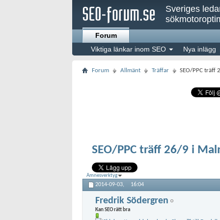
Sveriges led
sökmotoroptim
Forum
Viktiga länkar inom SEO
Nya inlägg
Forum
Allmänt
Träffar
SEO/PPC träff 
SEO/PPC träff 26/9 i Ma
Ämnesverktyg
2014-09-03,
16:04
Fredrik Södergren
Kan SEO rätt bra