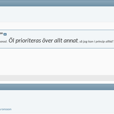
son
Öl prioriteras över allt annat
serad.
, så jag kan i princip alltid