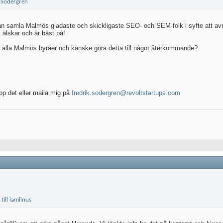
n samla Malmös gladaste och skickligaste SEO- och SEM-folk i syfte att avnju
 älskar och är bäst på!
n alla Malmös byråer och kanske göra detta till något återkommande?
pp det eller maila mig på
fredrik.sodergren@revoltstartups.com