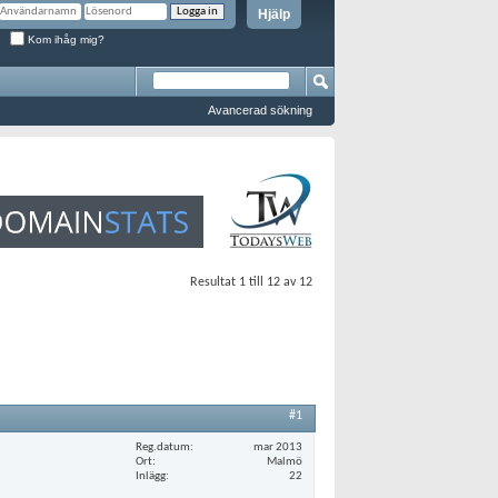
Hjälp
Kom ihåg mig?
Avancerad sökning
Resultat 1 till 12 av 12
#1
Reg.datum
mar 2013
Ort
Malmö
Inlägg
22