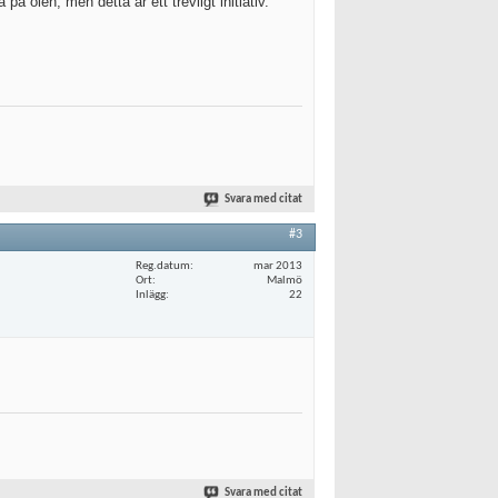
å ölen, men detta är ett trevligt initiativ.
Svara med citat
#3
Reg.datum
mar 2013
Ort
Malmö
Inlägg
22
Svara med citat