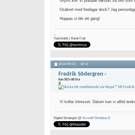
Grymt kul! Vi pratade faktiskt så sen som ig
Osäkert med fredagar dock? Jag personlige
Hoppas vi blir ett gäng!
--
TopVisible | RankTrail
2014-09-03,
16:13
Fredrik Södergren
Kan SEO rätt bra
Vi kollar intresset. Datum kan vi alltid ändr
Digital Strategist @
ScreaM Mediabyrå