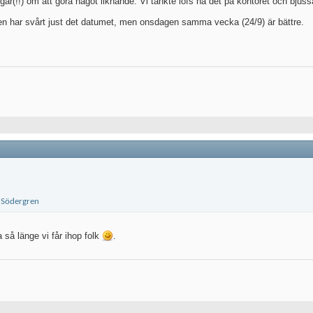
år(!!) om att göra något liknande. Vi tänkte iofs ha det på kontoret och bjussa p
n har svårt just det datumet, men onsdagen samma vecka (24/9) är bättre.
a så länge vi får ihop folk
.