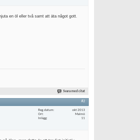
ta en öl eller två samt att äta något gott.
Svara med citat
#2
Reg.datum
okt 2013
Ort
Malmö
Inlägg
11