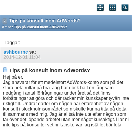
Tips på konsult inom AdWords?
Ämne:
Tips på konsult inom AdWords?
Taggar:
ashbourne
sa:
2014-12-01
11:04
Tips på konsult inom AdWords?
Hej på er,
Jag ansvarar för ett medelstort AdWords-konto som på det
stora hela rullar på bra. Jag har dock haft en långsam
nedgång i antal förfrågningar under året så det finns
förbättringar att göra och där räcker min kunskaper tyvärr inte
riktigt till. Undrar därför om någon har erfarenhet av någon
konsult i stockholmsområdet som skulle kunna titta på detta
tillsammans med mig. Jag är alltså inte ute efter någon som
tar över det löpande arbetet utan mer något kursaktigt. Har ni
inte tips på konsulter vet ni kanske var jag istället bör leta.