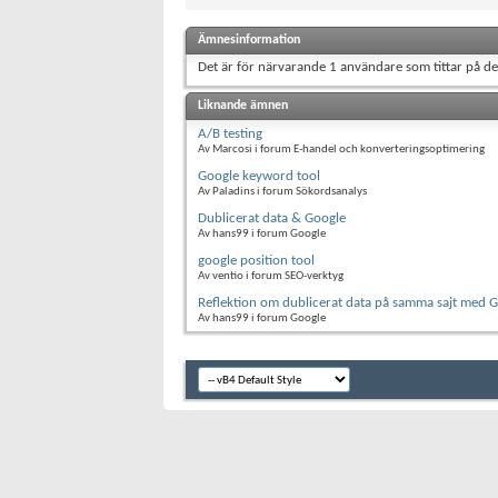
Ämnesinformation
Det är för närvarande 1 användare som tittar på d
Liknande ämnen
A/B testing
Av Marcosi i forum E-handel och konverteringsoptimering
Google keyword tool
Av Paladins i forum Sökordsanalys
Dublicerat data & Google
Av hans99 i forum Google
google position tool
Av ventio i forum SEO-verktyg
Reflektion om dublicerat data på samma sajt med 
Av hans99 i forum Google