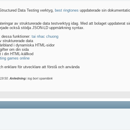
 Structured Data Testing verktyg,
best ringtones
uppdaterade sin dokumentation 
eringar av strukturerade data testverktyg idag. Med att bolaget uppdaterat sin
örjade också stödja JSON-LD uppmärkning syntax.
t dessa funktioner:
tai nhac chuong
av strukturerade data
äribland i dynamiska HTML-sidor
gifter om din sida
 i din HTML-källkod
ting games online
h enklare för utvecklare att förstå och använda
19:50
.
Anledning:
tog bort spamlänk