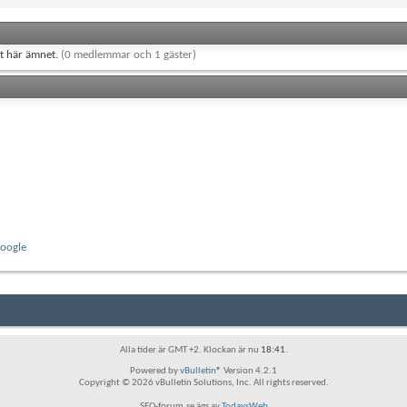
et här ämnet.
(0 medlemmar och 1 gäster)
Google
Alla tider är GMT +2. Klockan är nu
18:41
.
Powered by
vBulletin®
Version 4.2.1
Copyright © 2026 vBulletin Solutions, Inc. All rights reserved.
SEO-forum.se ägs av
TodaysWeb