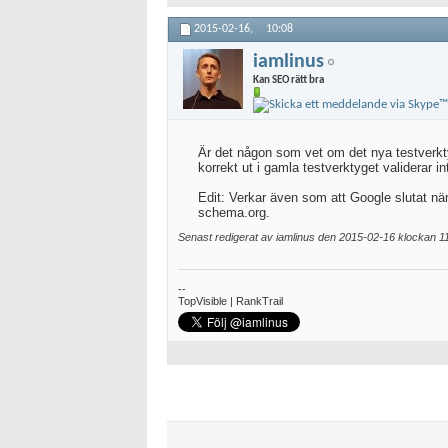
2015-02-16,
10:08
iamlinus
Kan SEO rätt bra
Är det någon som vet om det nya testverkt
korrekt ut i gamla testverktyget validerar in
Edit: Verkar även som att Google slutat nä
schema.org.
Senast redigerat av iamlinus den 2015-02-16 klockan
1
--
TopVisible | RankTrail