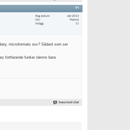
#4
Reg.datum
okt 2013
Ort
Malmö
Inlägg
11
ulary, microformats osv? Sådant som ser
ary fortfarande funkar nämns bara
Svara med citat