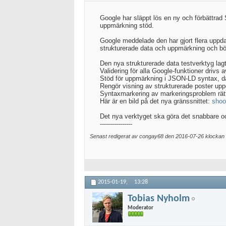
Google har släppt lös en ny och förbättrad
uppmärkning stöd.
Google meddelade den har gjort flera uppdat
strukturerade data och uppmärkning och b
Den nya strukturerade data testverktyg lag
Validering för alla Google-funktioner drivs 
Stöd för uppmärkning i JSON-LD syntax, d
Rengör visning av strukturerade poster upp
Syntaxmarkering av markeringsproblem rätt
Här är en bild på det nya gränssnittet:
shoo
Det nya verktyget ska göra det snabbare oc
----------------
Senast redigerat av congay68 den 2016-07-26 klockan
2015-01-19,
13:28
Tobias Nyholm
Moderator