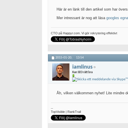
Här är en länk till den artikel som har öve
Mer intressant är nog att läsa
googles egna
CTO på Happyr.com. Vi gör rekrytering effektivt
2015-01-20,
13:54
iamlinus
Kan SEO rätt bra
Åh, vilken välkommen nyhet! Lite mindre det
--
TopVisible | RankTrail