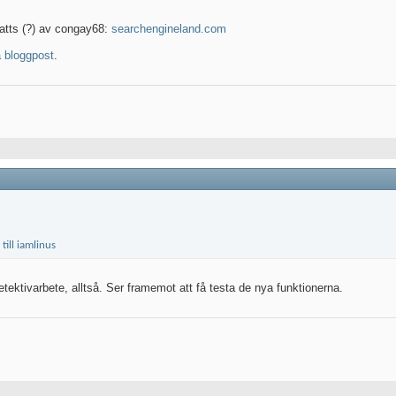
rsatts (?) av congay68:
searchengineland.com
 bloggpost
.
ektivarbete, alltså. Ser framemot att få testa de nya funktionerna.