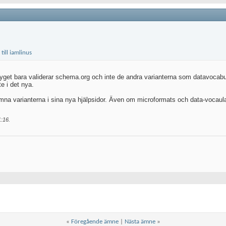
yget bara validerar schema.org och inte de andra varianterna som datavocab
te i det nya.
mna varianterna i sina nya hjälpsidor. Även om microformats och data-vocaul
1:16
.
«
Föregående ämne
|
Nästa ämne
»