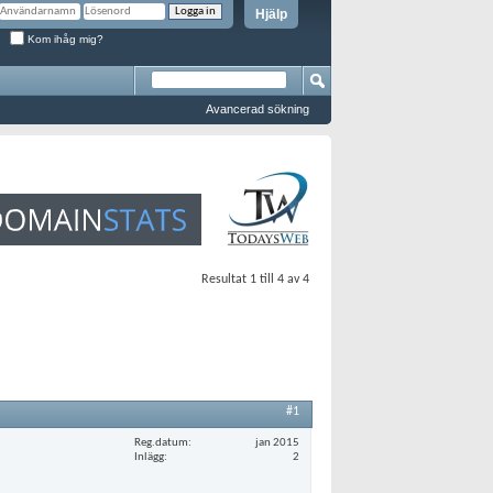
Hjälp
Kom ihåg mig?
Avancerad sökning
Resultat 1 till 4 av 4
#1
Reg.datum
jan 2015
Inlägg
2