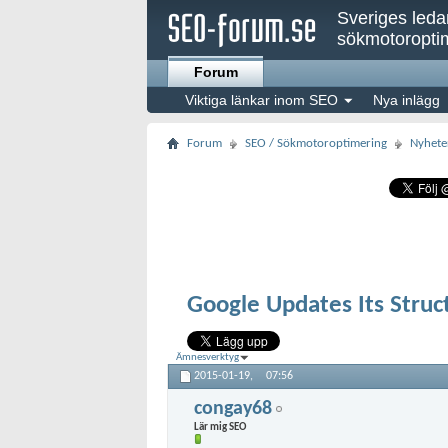
Sveriges led
sökmotoroptim
Forum
Viktiga länkar inom SEO
Nya inlägg
Forum
SEO / Sökmotoroptimering
Nyhete
Google Updates Its Struc
Ämnesverktyg
2015-01-19,
07:56
congay68
Lär mig SEO