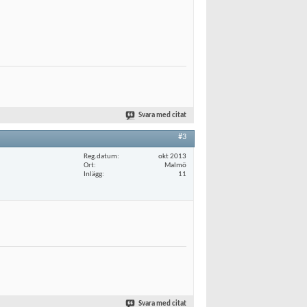
Svara med citat
#3
Reg.datum
okt 2013
Ort
Malmö
Inlägg
11
Svara med citat