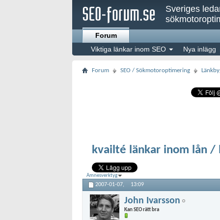
Sveriges led
sökmotoroptim
Forum
Viktiga länkar inom SEO
Nya inlägg
Forum
SEO / Sökmotoroptimering
Länkby
kvailté länkar inom lån /
Ämnesverktyg
2007-01-07,
13:09
John Ivarsson
Kan SEO rätt bra