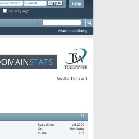
Hjälp
Kom ihåg mig?
Avancerad sökning
Resultat 1 till 1 av 1
#1
Reg.datum
okt 2006
Ort
Jönköping
Inlägg
147