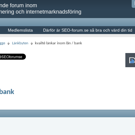
ande forum inom
ering och internetmarknadsföring
Medlemslista
Därför är SEO-forum.se så bra och värd din tid
gge
Länkbyten
kvailté länkar inom lån / bank
 bank