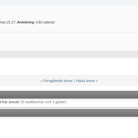
ockan
21:17
.
Anledning:
tråd raderad
«
Föregående ämne
|
Nästa ämne
»
et här ämnet.
(0 medlemmar och 1 gäster)