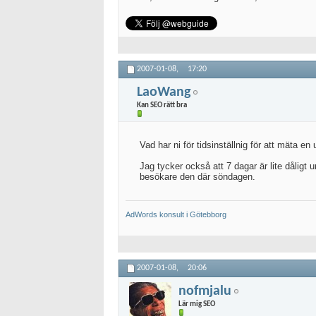
2007-01-08,
17:20
LaoWang
Kan SEO rätt bra
Vad har ni för tidsinställnig för att mäta e
Jag tycker också att 7 dagar är lite dåligt
besökare den där söndagen.
AdWords konsult i Götebborg
2007-01-08,
20:06
nofmjalu
Lär mig SEO