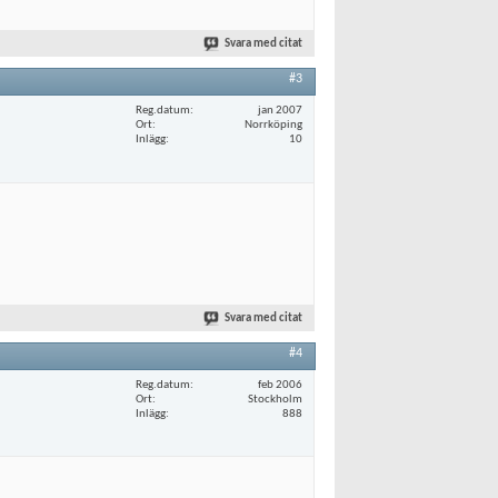
Svara med citat
#3
Reg.datum
jan 2007
Ort
Norrköping
Inlägg
10
Svara med citat
#4
Reg.datum
feb 2006
Ort
Stockholm
Inlägg
888