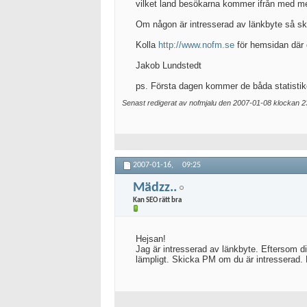
vilket land besökarna kommer ifrån med m
Om någon är intresserad av länkbyte så skr
Kolla
http://www.nofm.se
för hemsidan där e
Jakob Lundstedt
ps. Första dagen kommer de båda statistike
Senast redigerat av nofmjalu den 2007-01-08 klockan
2
2007-01-16,
09:25
Mädzz..
Kan SEO rätt bra
Hejsan!
Jag är intresserad av länkbyte. Eftersom di
lämpligt. Skicka PM om du är intresserad.