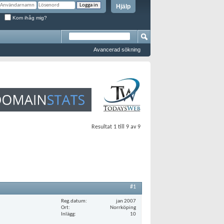
Hjälp
Kom ihåg mig?
Avancerad sökning
Resultat 1 till 9 av 9
#1
Reg.datum
jan 2007
Ort
Norrköping
Inlägg
10