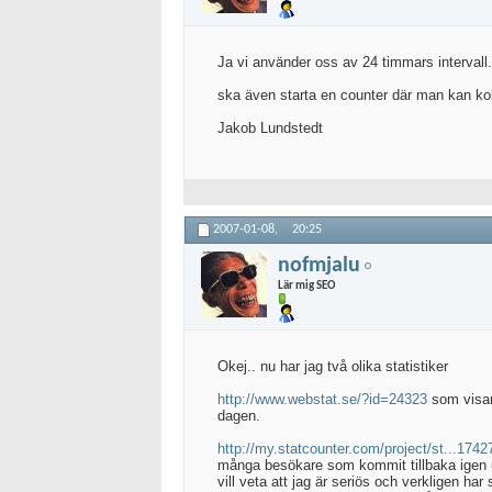
Ja vi använder oss av 24 timmars intervall. 
ska även starta en counter där man kan koll
Jakob Lundstedt
2007-01-08,
20:25
nofmjalu
Lär mig SEO
Okej.. nu har jag två olika statistiker
http://www.webstat.se/?id=24323
som visar
dagen.
http://my.statcounter.com/project/st...17
många besökare som kommit tillbaka igen un
vill veta att jag är seriös och verkligen h