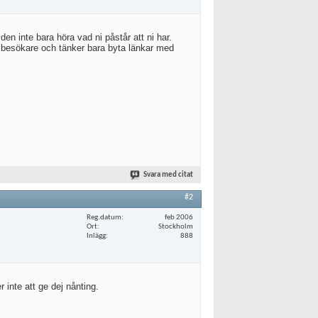
 den inte bara höra vad ni påstår att ni har.
besökare och tänker bara byta länkar med
Svara med citat
#2
Reg.datum
feb 2006
Ort
Stockholm
Inlägg
888
 inte att ge dej nånting.