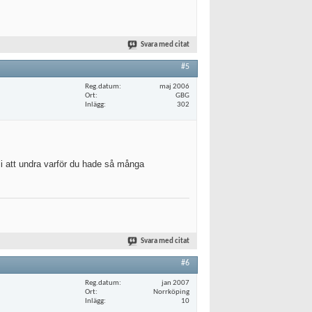
Svara med citat
#5
Reg.datum
maj 2006
Ort
GBG
Inlägg
302
bli att undra varför du hade så många
Svara med citat
#6
Reg.datum
jan 2007
Ort
Norrköping
Inlägg
10