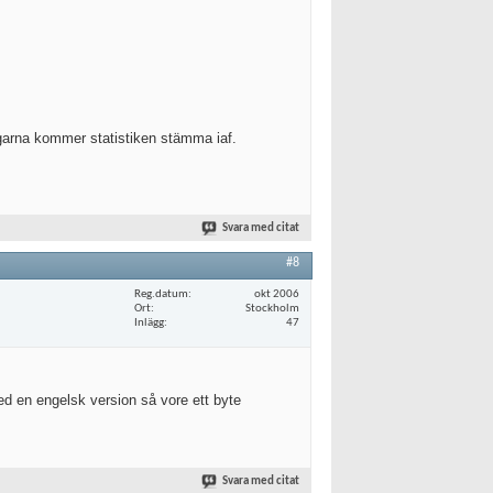
agarna kommer statistiken stämma iaf.
Svara med citat
#8
Reg.datum
okt 2006
Ort
Stockholm
Inlägg
47
ed en engelsk version så vore ett byte
Svara med citat