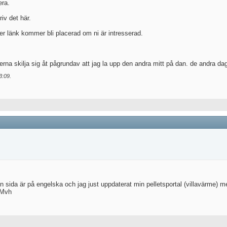
era.
iv det här.
r länk kommer bli placerad om ni är intresserad.
rna skilja sig åt pågrundav att jag la upp den andra mitt på dan. de andra d
3:09
.
n sida är på engelska och jag just uppdaterat min pelletsportal (villavärme) m
 Mvh