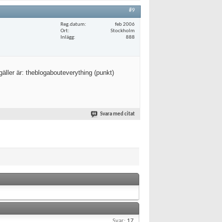
#9
Reg.datum
feb 2006
Ort
Stockholm
Inlägg
888
ller är: theblogabouteverything (punkt)
Svara med citat
Svar:
17