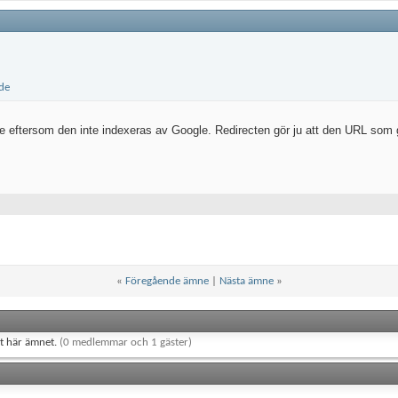
 eftersom den inte indexeras av Google. Redirecten gör ju att den URL som gä
«
Föregående ämne
|
Nästa ämne
»
et här ämnet.
(0 medlemmar och 1 gäster)