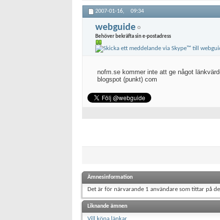
2007-01-16,
09:34
webguide
Behöver bekräfta sin e-postadress
nofm.se kommer inte att ge något länkvärde
blogspot (punkt) com
Ämnesinformation
Det är för närvarande 1 användare som tittar på d
Liknande ämnen
Vill köpa länkar