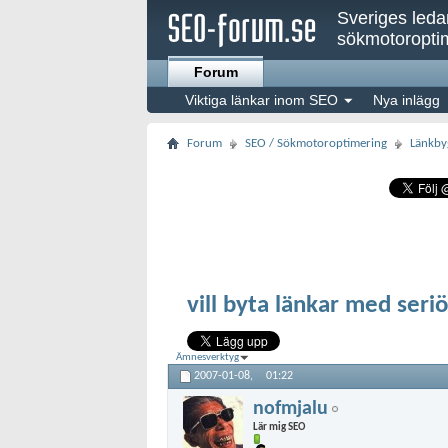
Sveriges led
sökmotoroptim
Forum
Viktiga länkar inom SEO
Nya inlägg
Forum
SEO / Sökmotoroptimering
Länkby
vill byta länkar med seri
Ämnesverktyg
2007-01-08,
01:22
nofmjalu
Lär mig SEO