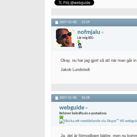
2007-01-08,
15:59
nofmjalu
Lär mig SEO
Okay. nu har jag gjort så att när man går i
Jakob Lundstedt
2007-01-08,
16:58
webguide
Behöver bekräfta sin e-postadress
Ja, det är förmodligen bättre, men nu komm