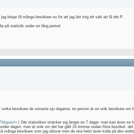
jag börjar få många besökare nu för att jag lärt mig ett sätt att få det:P.
a på statistik under en lång period.
 unika besökare de senaste sju dagarna. en person är en unik besökare om h
4270&guest=1
Där statistiken sträcker sig längre en 7 dagar. man kan även se 
der dagen. man är unik om det har gått 24 timmar sedan förra besöket. det ä
ar så många besökare som jag utlovar men de ska helst även kolla på den andra 