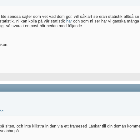
 lite seriösa sajter som vet vad dom gör. vill såklart se eran statistik alltså se
statistik. ni kan kolla på vår statistik
här
och som ni ser har vi ganska många 
g. så svara i en post här nedan med följande:
nken.
på siten, och inte klilstra in den via ett frameset! Länkar till din domän kommer
 snabba på.