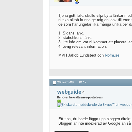
Tjena gott folk. skulle vilja byta länkar med
ni ska alltså kunna ge mig en länk till eran 
de som har ungefär lika många unika per da
1. Sidans länk.
2. statistikens länk.
3. lite info om var ni kommer att placera lä
4. övrig relevant information.
MVH Jakob Lundstedt och
Nofm.se
2007-01-08,
10:17
webguide
Behöver bekräfta sin e-postadress
Ett tips, du borde lägga upp bloggen direkt 
Bloggen är inte indexerad av Google än så