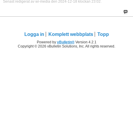
Senast redigerat av wi-media den 2024-12-18 klockan
23:02
.
Logga in
Komplett webbplats
Topp
Powered by
vBulletin®
Version 4.2.1
Copyright © 2026 vBulletin Solutions, Inc. All rights reserved.