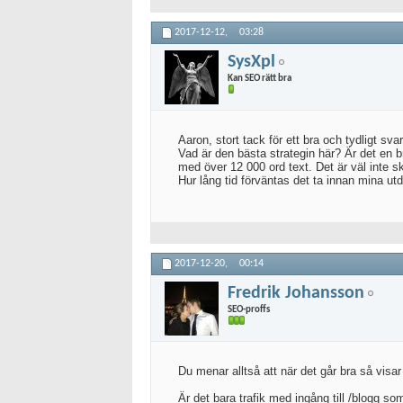
2017-12-12,
03:28
SysXpl
Kan SEO rätt bra
Aaron, stort tack för ett bra och tydligt sv
Vad är den bästa strategin här? Är det en br
med över 12 000 ord text. Det är väl inte sk
Hur lång tid förväntas det ta innan mina ut
2017-12-20,
00:14
Fredrik Johansson
SEO-proffs
Du menar alltså att när det går bra så visa
Är det bara trafik med ingång till /blogg so