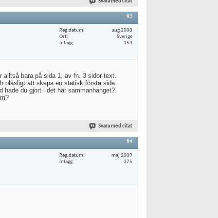
Svara med citat
#3
Reg.datum
aug 2008
Ort
Sverige
Inlägg
153
alltså bara på sida 1, av fn. 3 sidor text.
h oläsligt att skapa en statisk första sida
 Vad hade du gjort i det här sammanhanget?
ram?
Svara med citat
#4
Reg.datum
maj 2009
Inlägg
375