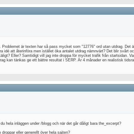
ar. Problemet är texten har så pass mycket som "12776" ord utan utdrag. Det är 
a idé att återinföra men istället öka antalet utdrag nämnvärt? Det blir svårt oc
äligt? Eller? Samtidigt vill jag inte droppa för mycket trafik från startsidan.
drag kan tänkas ge ett bättre resultat i SERP. Är 4 månader en realistisk tids
r du hela inläggen under /blogg och när det går dåligt bara the_excerpt?
m droppar eller generellt över hela sajten?