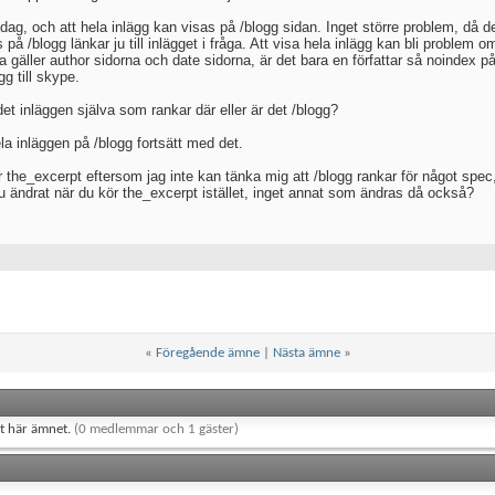
ag, och att hela inlägg kan visas på /blogg sidan. Inget större problem, då det
på /blogg länkar ju till inlägget i fråga. Att visa hela inlägg kan bli problem
 gäller author sidorna och date sidorna, är det bara en författar så noindex p
gg till skype.
et inläggen själva som rankar där eller är det /blogg?
la inläggen på /blogg fortsätt med det.
 the_excerpt eftersom jag inte kan tänka mig att /blogg rankar för något spec
 du ändrat när du kör the_excerpt istället, inget annat som ändras då också?
«
Föregående ämne
|
Nästa ämne
»
et här ämnet.
(0 medlemmar och 1 gäster)