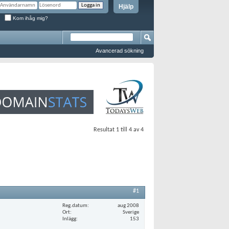
Hjälp
Kom ihåg mig?
Avancerad sökning
Resultat 1 till 4 av 4
#1
Reg.datum
aug 2008
Ort
Sverige
Inlägg
153