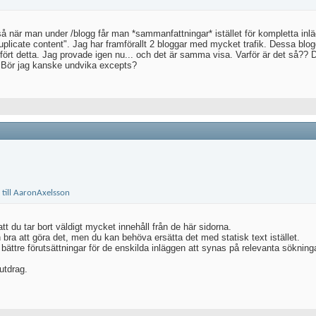
så när man under /blogg får man *sammanfattningar* istället för kompletta inl
uplicate content". Jag har framförallt 2 bloggar med mycket trafik. Dessa blo
ört detta. Jag provade igen nu... och det är samma visa. Varför är det så??
. Bör jag kanske undvika excepts?
tt du tar bort väldigt mycket innehåll från de här sidorna.
gen bra att göra det, men du kan behöva ersätta det med statisk text istället.
 bättre förutsättningar för de enskilda inläggen att synas på relevanta sökninga
utdrag.