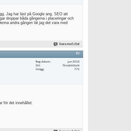
ägg. Jag har läst på Google ang. SEO att
ggar droppar båda gångerna i placeringar och
 Denna andra gången lät jag det vara med
Svara med citat
#2
Reg.datum
jun 2010
Ort
Örnsköldsvik
Inlägg
775
r för det innehållet.