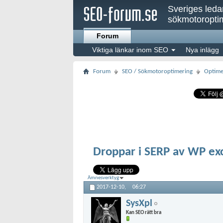
Sveriges led
sökmotoroptim
Forum
Viktiga länkar inom SEO
Nya inlägg
Forum
SEO / Sökmotoroptimering
Optime
Droppar i SERP av WP ex
Ämnesverktyg
2017-12-10,
06:27
SysXpl
Kan SEO rätt bra