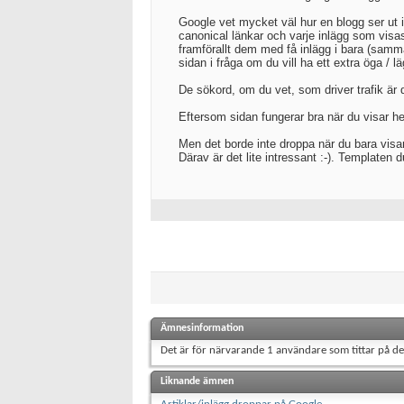
Google vet mycket väl hur en blogg ser ut id
canonical länkar och varje inlägg som visas 
framförallt dem med få inlägg i bara (samma
sidan i fråga om du vill ha ett extra öga / lä
De sökord, om du vet, som driver trafik är d
Eftersom sidan fungerar bra när du visar he
Men det borde inte droppa när du bara visar
Därav är det lite intressant :-). Templaten
Ämnesinformation
Det är för närvarande 1 användare som tittar på d
Liknande ämnen