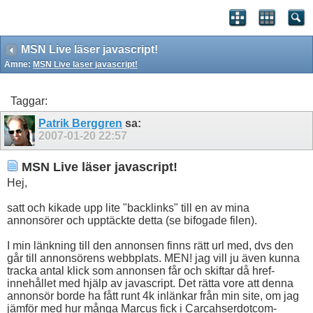
MSN Live läser javascript!
Ämne:
MSN Live läser javascript!
Taggar:
Patrik Berggren
sa:
2007-01-20
22:57
MSN Live läser javascript!
Hej,
satt och kikade upp lite "backlinks" till en av mina
annonsörer och upptäckte detta (se bifogade filen).
I min länkning till den annonsen finns rätt url med, dvs den
går till annonsörens webbplats. MEN! jag vill ju även kunna
tracka antal klick som annonsen får och skiftar då href-
innehållet med hjälp av javascript. Det rätta vore att denna
annonsör borde ha fått runt 4k inlänkar från min site, om jag
jämför med hur många Marcus fick i Carcahserdotcom-