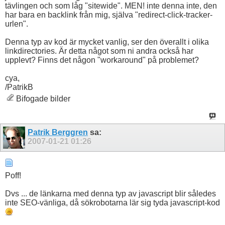
tävlingen och som låg "sitewide". MEN! inte denna inte, den
har bara en backlink från mig, själva "redirect-click-tracker-
urlen".
Denna typ av kod är mycket vanlig, ser den överallt i olika
linkdirectories. Är detta något som ni andra också har
upplevt? Finns det någon "workaround" på problemet?
cya,
/PatrikB
Bifogade bilder
Patrik Berggren
sa:
2007-01-21
01:26
Poff!
Dvs ... de länkarna med denna typ av javascript blir således
inte SEO-vänliga, då sökrobotarna lär sig tyda javascript-kod