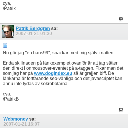
cya,
/Patrik
Patrik Berggren
sa:
2007-01-21
01:30
Nu gör jag "en hans99", snackar med mig själv i natten.
Enda skillnaden på länkexemplet ovanför är att jag sätter
den direkt i onmousover-eventet på a-taggen. Fixar man det
som jag har på
www.dogindex.eu
så är grejjen biff. De
länkarna är fortfarande seo-vänliga och det javascriptet kan
ännu inte tydas av sökrobotarna
cya,
/PatrikB
Webmoney
sa:
2007-01-21
16:07