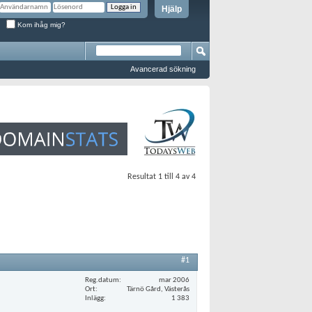
Hjälp
Kom ihåg mig?
Avancerad sökning
Resultat 1 till 4 av 4
#1
Reg.datum
mar 2006
Ort
Tärnö Gård, Västerås
Inlägg
1 383