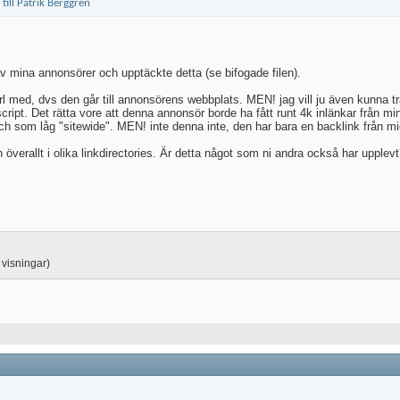
 av mina annonsörer och upptäckte detta (se bifogade filen).
 url med, dvs den går till annonsörens webbplats. MEN! jag vill ju även kunna 
ascript. Det rätta vore att denna annonsör borde ha fått runt 4k inlänkar från 
 som låg "sitewide". MEN! inte denna inte, den har bara en backlink från mig, 
överallt i olika linkdirectories. Är detta något som ni andra också har upple
 visningar)