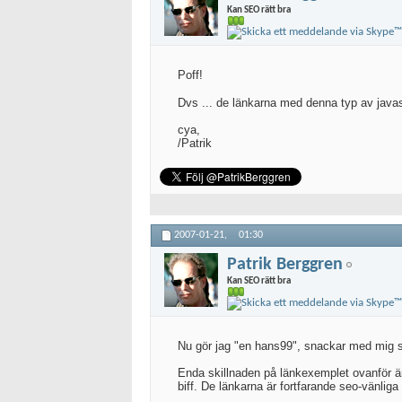
Kan SEO rätt bra
Poff!
Dvs ... de länkarna med denna typ av javasc
cya,
/Patrik
2007-01-21,
01:30
Patrik Berggren
Kan SEO rätt bra
Nu gör jag "en hans99", snackar med mig sj
Enda skillnaden på länkexemplet ovanför är
biff. De länkarna är fortfarande seo-vänlig