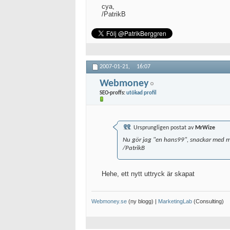
cya,
/PatrikB
2007-01-21,
16:07
Webmoney
SEO-proffs:
utökad profil
Ursprungligen postat av
MrWize
Nu gör jag "en hans99", snackar med mi
/PatrikB
Hehe, ett nytt uttryck är skapat
Webmoney.se
(ny blogg) |
MarketingLab
(Consulting)