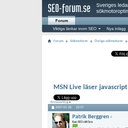
Sveriges led
sökmotoroptim
Forum
Viktiga länkar inom SEO
Nya inlägg
Forum
Sökmotorer
Övriga sökmotorer
MSN Live läser javascript
Ämnesverktyg
2007-01-20,
22:57
Patrik Berggren
Kan SEO rätt bra