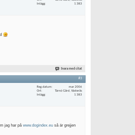
Inlägg
1 383
od
Svara med citat
#3
Reg.datum
mar 2006
Ort
Tärnö Gård, Västerås
Inlägg
1 383
om jag har på
www.dogindex.eu
så är grejjen