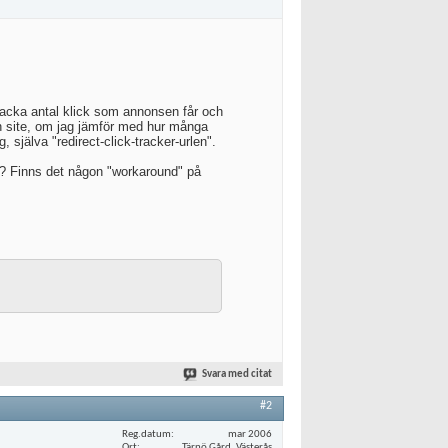
tracka antal klick som annonsen får och
min site, om jag jämför med hur många
själva "redirect-click-tracker-urlen".
vt? Finns det någon "workaround" på
Svara med citat
#2
Reg.datum
mar 2006
Ort
Tärnö Gård, Västerås