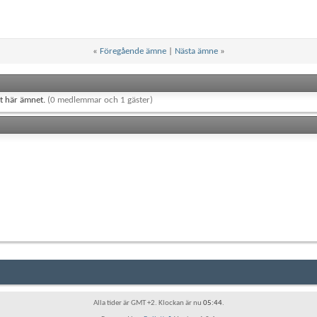
«
Föregående ämne
|
Nästa ämne
»
et här ämnet.
(0 medlemmar och 1 gäster)
Alla tider är GMT +2. Klockan är nu
05:44
.