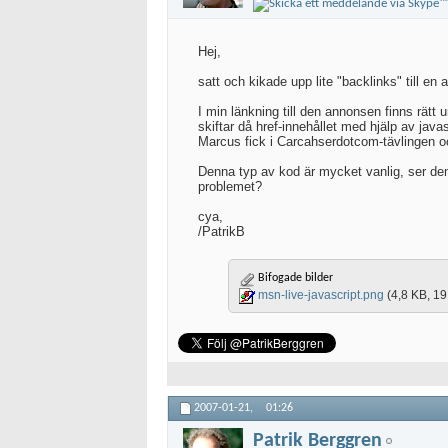
Hej,
satt och kikade upp lite "backlinks" till en
I min länkning till den annonsen finns rätt
skiftar då href-innehållet med hjälp av jav
Marcus fick i Carcahserdotcom-tävlingen och
Denna typ av kod är mycket vanlig, ser den 
problemet?
cya,
/PatrikB
Bifogade bilder
msn-live-javascript.png
(4,8 KB, 19
2007-01-21,
01:26
Patrik Berggren