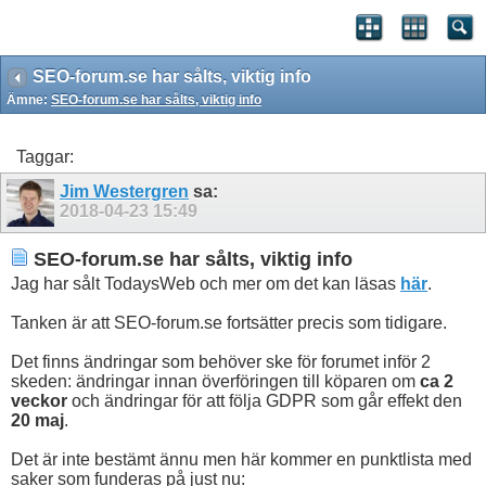
SEO-forum.se har sålts, viktig info
Ämne:
SEO-forum.se har sålts, viktig info
Taggar:
Jim Westergren
sa:
2018-04-23
15:49
SEO-forum.se har sålts, viktig info
Jag har sålt TodaysWeb och mer om det kan läsas
här
.
Tanken är att SEO-forum.se fortsätter precis som tidigare.
Det finns ändringar som behöver ske för forumet inför 2
skeden: ändringar innan överföringen till köparen om
ca 2
veckor
och ändringar för att följa GDPR som går effekt den
20 maj
.
Det är inte bestämt ännu men här kommer en punktlista med
saker som funderas på just nu: