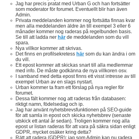
Jag har precis pratat med Urban G och han fortsätter
som moderator för forumet. Eventuellt blir han även
Admin.
Privata meddelanden kommer nog fortsätta finnas kvar
men alla meddelanden äldre än till exempel 3 eller 6
månader kommer nog raderas på regelbunden basis.
Se till att ladda ner
här
de meddelanden som du vill
spara.
Nya villkor kommer att skrivas.
Det finns en profilsekretess
här
som du kan ändra i om
du vill.
Ett epost kommer att skickas snart till alla medlemmar
med info. De måste godkänna de nya villkoren osv.
I samband med detta epost finns ett visst intresse av till
exempel Urban av en slags nystart.
Urban kommer ta fram ett förslag på nya regler för
forumet.
Dessa fält kommer nog att raderas från databasen:
riktigt namn, födelsedag och ip.
Jag har använt nyhetsbrevsfunktionen på SEO-guide
för att samla in epost och skicka nyhetsbrev (senaste
utskick ett antal år sedan). Troligen kommer nog alla
epost ur listan raderas för att vara på säkra sidan enligt
GDPR, mycket osäker kring detta?
Rätt att radera (GDPR): jag som Admin kan nu radera