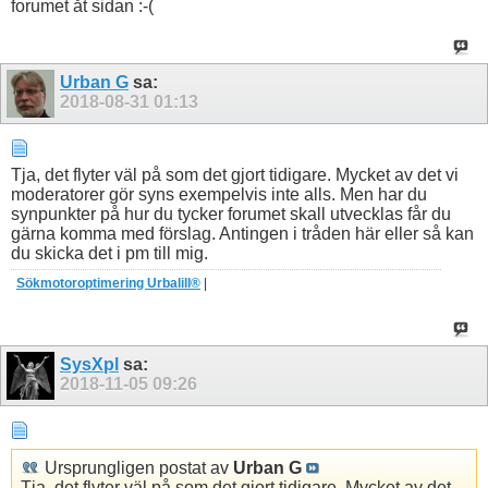
forumet åt sidan :-(
Urban G
sa:
2018-08-31
01:13
Tja, det flyter väl på som det gjort tidigare. Mycket av det vi
moderatorer gör syns exempelvis inte alls. Men har du
synpunkter på hur du tycker forumet skall utvecklas får du
gärna komma med förslag. Antingen i tråden här eller så kan
du skicka det i pm till mig.
Sökmotoroptimering Urbalill®
|
SysXpl
sa:
2018-11-05
09:26
Ursprungligen postat av
Urban G
Tja, det flyter väl på som det gjort tidigare. Mycket av det