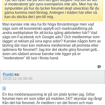
vi moderatorer gör syns exempelvis inte alls. Men har du
synpunkter på hur du tycker forumet skall utvecklas får du
gärna komma med förslag. Antingen i tråden här eller så
kan du skicka det i pm till mig.
Man kanske inte ska ha för höga förväntningar men vad
sägs som ett kosmetiskt upplyft och marknadsföring på
andra webbplatser för att kicka igång aktiviteten här? Vad
sägs om Facebook och Google ads? Och medlemmar som
lägger ut reklam på sina egna sidor? Kanske någon form av
tävling där man kan motivera medlemmar att promota eller
optimera för forumet? Jag tror det skulle göra forumet gott...
även om sådant ansvar kanske inte ligger på er
"moderatorer" till last i första hand.
Punkt
sa:
2018-12-16
08:46
En bra mobilanpassning är på sin plats tycker jag. Gillar
forumet men en som sitter på mobilen 24/7 skyndar sig långt
från det här forumet. Är medlem i en del forum och man