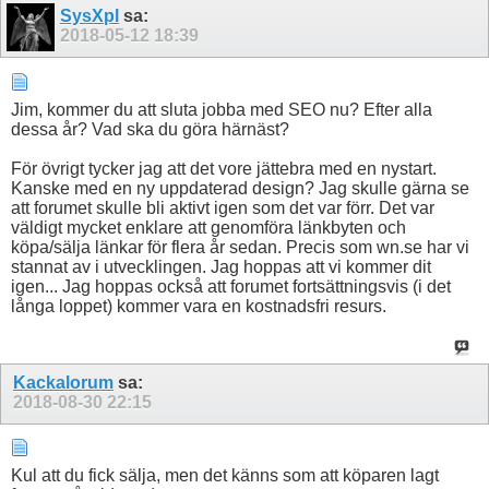
SysXpl
sa:
2018-05-12
18:39
Jim, kommer du att sluta jobba med SEO nu? Efter alla
dessa år? Vad ska du göra härnäst?
För övrigt tycker jag att det vore jättebra med en nystart.
Kanske med en ny uppdaterad design? Jag skulle gärna se
att forumet skulle bli aktivt igen som det var förr. Det var
väldigt mycket enklare att genomföra länkbyten och
köpa/sälja länkar för flera år sedan. Precis som wn.se har vi
stannat av i utvecklingen. Jag hoppas att vi kommer dit
igen... Jag hoppas också att forumet fortsättningsvis (i det
långa loppet) kommer vara en kostnadsfri resurs.
Kackalorum
sa:
2018-08-30
22:15
Kul att du fick sälja, men det känns som att köparen lagt