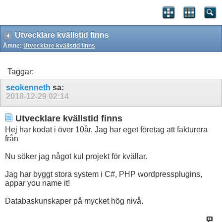
Utvecklare kvällstid finns
Ämne:
Utvecklare kvällstid finns
Taggar:
seokenneth
sa:
2018-12-29
02:14
Utvecklare kvällstid finns
Hej har kodat i över 10år. Jag har eget företag att fakturera
från
Nu söker jag något kul projekt för kvällar.
Jag har byggt stora system i C#, PHP wordpressplugins,
appar you name it!
Databaskunskaper på mycket hög nivå.