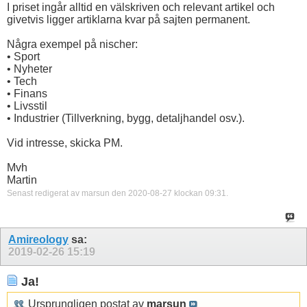
I priset ingår alltid en välskriven och relevant artikel och
givetvis ligger artiklarna kvar på sajten permanent.
Några exempel på nischer:
• Sport
• Nyheter
• Tech
• Finans
• Livsstil
• Industrier (Tillverkning, bygg, detaljhandel osv.).
Vid intresse, skicka PM.
Mvh
Martin
Senast redigerat av marsun den 2020-08-27 klockan
09:31
.
Amireology
sa:
2019-02-26
15:19
Ja!
Ursprungligen postat av
marsun