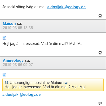
Ja tack! släng iväg ett mejl
a.dosljaki@eology.de
Maisun
sa:
2019-03-05
18:35
Hej! jag är intresserad. Vad är din mail? Mvh Mai
Amireology
sa:
2019-03-06
09:07
Ursprungligen postat av
Maisun
Hej! jag är intresserad. Vad är din mail? Mvh Mai
a.dosljaki@eology.de