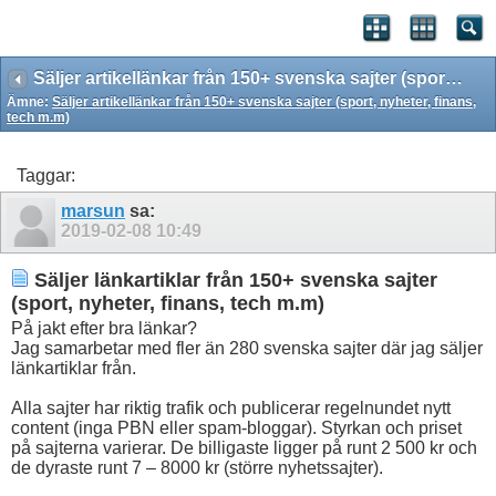
Säljer artikellänkar från 150+ svenska sajter (sport, nyheter, finans, tech m.m)
Ämne:
Säljer artikellänkar från 150+ svenska sajter (sport, nyheter, finans,
tech m.m)
Taggar:
marsun
sa:
2019-02-08
10:49
Säljer länkartiklar från 150+ svenska sajter
(sport, nyheter, finans, tech m.m)
På jakt efter bra länkar?
Jag samarbetar med fler än 280 svenska sajter där jag säljer
länkartiklar från.
Alla sajter har riktig trafik och publicerar regelnundet nytt
content (inga PBN eller spam-bloggar). Styrkan och priset
på sajterna varierar. De billigaste ligger på runt 2 500 kr och
de dyraste runt 7 – 8000 kr (större nyhetssajter).