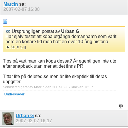
Marcin
sa:
2007-02-07
16:08
Ursprungligen postat av
Urban G
Har själv testat att köpa utgånga domännamn som varit
nere en kortare tid men haft en över 10-årig historia
bakom sig.
Tips på vart man kan köpa dessa? Är egentligen inte ute
efter snapback utan mer att det finns PR.
Tittar lite på deleted.se men är lite skeptisk till deras
uppgifter.
Senast redigerat av Marcin den 2007-02-07 klockan
16:17
.
Underkläder
Urban G
sa:
2007-02-07
16:17