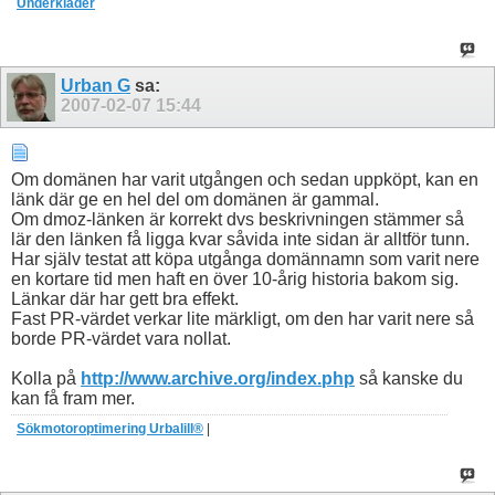
Underkläder
Urban G
sa:
2007-02-07
15:44
Om domänen har varit utgången och sedan uppköpt, kan en
länk där ge en hel del om domänen är gammal.
Om dmoz-länken är korrekt dvs beskrivningen stämmer så
lär den länken få ligga kvar såvida inte sidan är alltför tunn.
Har själv testat att köpa utgånga domännamn som varit nere
en kortare tid men haft en över 10-årig historia bakom sig.
Länkar där har gett bra effekt.
Fast PR-värdet verkar lite märkligt, om den har varit nere så
borde PR-värdet vara nollat.
Kolla på
http://www.archive.org/index.php
så kanske du
kan få fram mer.
Sökmotoroptimering Urbalill®
|