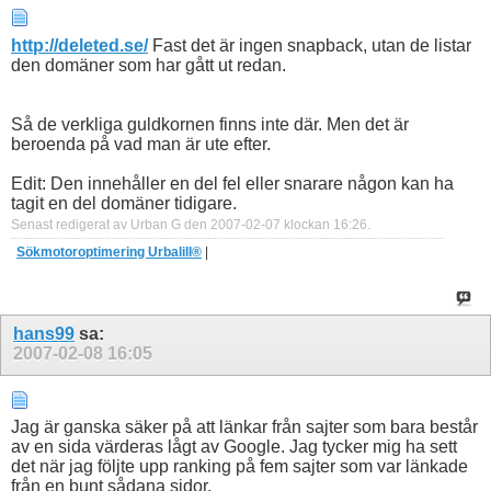
http://deleted.se/
Fast det är ingen snapback, utan de listar
den domäner som har gått ut redan.
Så de verkliga guldkornen finns inte där. Men det är
beroenda på vad man är ute efter.
Edit: Den innehåller en del fel eller snarare någon kan ha
tagit en del domäner tidigare.
Senast redigerat av Urban G den 2007-02-07 klockan
16:26
.
Sökmotoroptimering Urbalill®
|
hans99
sa:
2007-02-08
16:05
Jag är ganska säker på att länkar från sajter som bara består
av en sida värderas lågt av Google. Jag tycker mig ha sett
det när jag följte upp ranking på fem sajter som var länkade
från en bunt sådana sidor.