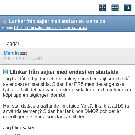
Länkar från sajter med endast en startsida
Ämne:
Länkar från sajter med endast en startsida
Taggar:
Marcin
sa:
2007-02-07
15:38
Länkar från sajter med endast en startsida
Jag har fått erbjudandet om länkbyte med en sajt som består
av endast en startsida. Sidan har PR5 men det är ganska
tydligt att att det har varit en större sida förrut och nu har man
köpt upp en utgången domän.
Hur står detta sig gällande link juice (är väl lika bra att börja
använda termen)? Sidan har länk hos DMOZ och det är
egentligen det enda som länkar till den.
Jag blir osäker.