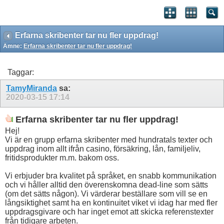
Erfarna skribenter tar nu fler uppdrag!
Ämne:
Erfarna skribenter tar nu fler uppdrag!
Taggar:
TamyMiranda
sa:
2020-03-15
17:14
Erfarna skribenter tar nu fler uppdrag!
Hej!
Vi är en grupp erfarna skribenter med hundratals texter och
uppdrag inom allt ifrån casino, försäkring, lån, familjeliv,
fritidsprodukter m.m. bakom oss.
Vi erbjuder bra kvalitet på språket, en snabb kommunikation
och vi håller alltid den överenskomna dead-line som sätts
(om det sätts någon). Vi värderar beställare som vill se en
långsiktighet samt ha en kontinuitet viket vi idag har med fler
uppdragsgivare och har inget emot att skicka referenstexter
från tidigare arbeten.