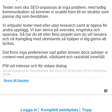
Texter som ska SEO-anpassas är inga problem, med tydlig
kommunikation så kommer vi snabbt fram till en struktur som
passar dig som beställare.
Vi erbjuder texter med eller utan research samt är öppna för
andra upplägg. Vi kan skriva på svenska, engelska och
spanska. Så har du ett eller flera projekt som du vill lansera
och nå framgång med utomlands så hjälper vi dig gärna att
lyckas.
Det finns inga preferenser vad gäller ämnen dock avböjer vi
content med pornografisk, våldsamt och rasistiskt innehåll.
PM vid intresse och för vidare dialog
Senast redigerat av TamyMiranda den 2020-03-16 klockan
19:59
.
Anledning:
Språk
Resor till Spanien
Logga in
Komplett webbplats
Topp